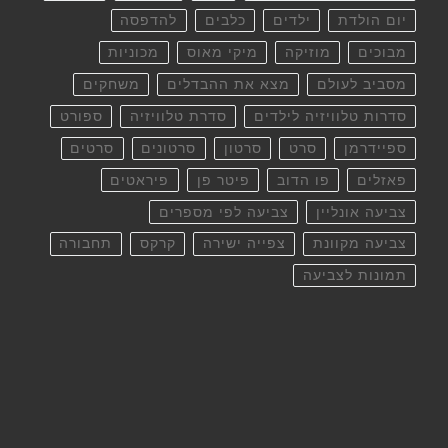
יום הולדת
ילדים
כלבים
להדפסה
מבוכים
מוזיקה
מיקי מאוס
מכוניות
מסביב לעולם
מצא את ההבדלים
משחקים
סדרות טלוויזיה לילדים
סדרת טלוויזיה
ספורט
ספיידרמן
סרט
סרטון
סרטונים
סרטים
פאזלים
פו הדוב
פיטר פן
פיראטים
צביעה אונליין
צביעה לפי מספרים
צביעה מקוונת
צפייה ישירה
קרקס
תחבורה
תמונות לצביעה