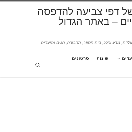
דלג לתוכן
של דפי צביעה להדפסה
תיים – באתר הגדול
הולדת, מדע וחלל, בית הספר, תחבורה, חגים ומועדים,
עדים
שונות
סרטונים
Search