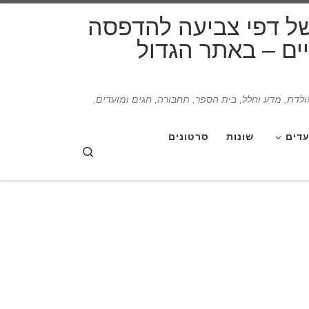
דלג לתוכן
של דפי צביעה להדפסה
תיים – באתר הגדול
הולדת, מדע וחלל, בית הספר, תחבורה, חגים ומועדים,
עדים
שונות
סרטונים
Search