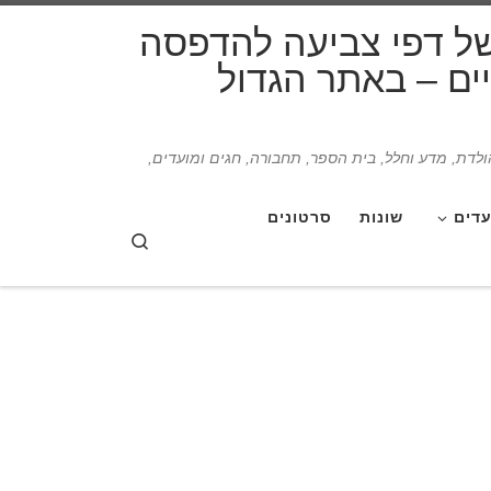
דלג לתוכן
של דפי צביעה להדפסה
תיים – באתר הגדול
הולדת, מדע וחלל, בית הספר, תחבורה, חגים ומועדים,
עדים
שונות
סרטונים
Search