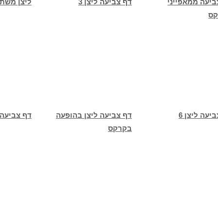
ביעה ממאפייני
דף צביעה ליצן 3
ליצן משת
קס
יעה ליצן 6
דף צביעה ליצן בהופעה
דף צביעה לי
בקרקס