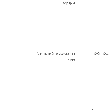
בקרקס
בלון לילד
דף צביעה פיל עומד על
כדור