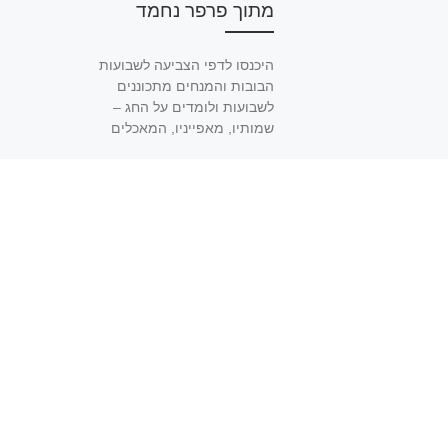
מתוך פרפר נחמד
היכנסו לדפי הצביעה לשבועות
הבובות והמנחים מתכוננים
לשבועות ולומדים על החג –
שמותיו, מאפייניו, המאכלים
הנהוגים, שבעת המינים ועוד.
אלינור מספרת על […]