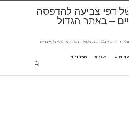
דלג לתוכן
של דפי צביעה להדפסה
תיים – באתר הגדול
הולדת, מדע וחלל, בית הספר, תחבורה, חגים ומועדים,
עדים
שונות
סרטונים
Search