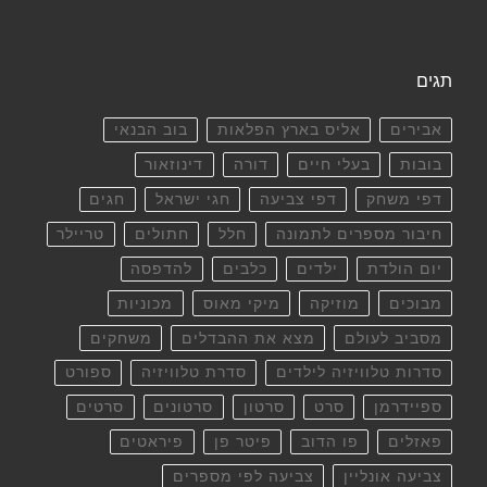
תגים
אבירים
אליס בארץ הפלאות
בוב הבנאי
בובות
בעלי חיים
דורה
דינוזאור
דפי משחק
דפי צביעה
חגי ישראל
חגים
חיבור מספרים לתמונה
חלל
חתולים
טריילר
יום הולדת
ילדים
כלבים
להדפסה
מבוכים
מוזיקה
מיקי מאוס
מכוניות
מסביב לעולם
מצא את ההבדלים
משחקים
סדרות טלוויזיה לילדים
סדרת טלוויזיה
ספורט
ספיידרמן
סרט
סרטון
סרטונים
סרטים
פאזלים
פו הדוב
פיטר פן
פיראטים
צביעה אונליין
צביעה לפי מספרים