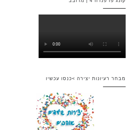
קונג פו פנדה 4 | מדובב
מבחר רעיונות יצירה >כנסו עכשיו