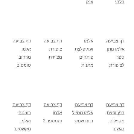
בלחי
ענק
דף צביעה
אלמו
דף צביעה
דף צביעה
אלמו נותן
ועוגיפלצת
ציפורת
אלמו
ספר
פותחים
מציירת
מרחוב
לציפורת
מתנות
סומסום
דף צביעה
דף צביעה
דף צביעה
דף צביעה
בנץ ופזית
אלמו מטייל
אלמו
רוזיטה
מטיילים
ביום שמש
והמספר 2
ואלמו
בגשם
מקשטים