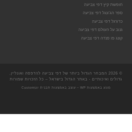
חופשת קיץ דפי צביעה
ספר הג'ונגל דפי צביעה
כדורגל דפי צביעה
גנוב על העולם דפי צביעה
קונג פו פנדה דפי צביעה
© 2026
המבחר הגדול ביותר של דפי צביעה להדפסה ואונליין,
גדולים ואיכותיים - באתר הגדול בישראל
– כל הזכויות שמורות
מונע באמצעות
WP
– עוצב באמצעות
תבנית Customizr