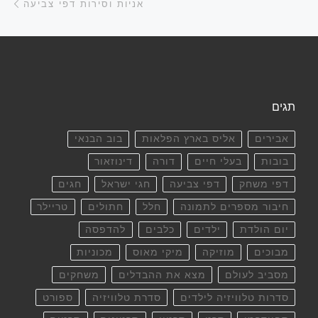
אניות וסירות דפי צביעה
תגים
אבירים
אליס בארץ הפלאות
בוב הבנאי
בובות
בעלי חיים
דורה
דינוזאור
דפי משחק
דפי צביעה
חגי ישראל
חגים
חיבור מספרים לתמונה
חלל
חתולים
טריילר
יום הולדת
ילדים
כלבים
להדפסה
מבוכים
מוזיקה
מיקי מאוס
מכוניות
מסביב לעולם
מצא את ההבדלים
משחקים
סדרות טלוויזיה לילדים
סדרת טלוויזיה
ספורט