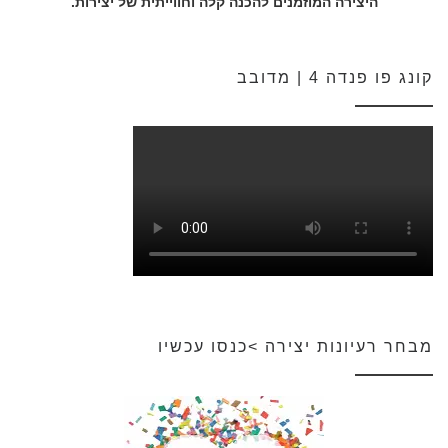
היצירה המוזמנים להכנה קלה וחווייתית של יצירות.
קונג פו פנדה 4 | מדובב
מבחר רעיונות יצירה >כנסו עכשיו