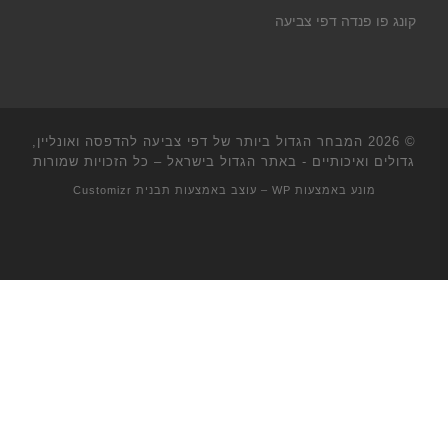
קונג פו פנדה דפי צביעה
© 2026
המבחר הגדול ביותר של דפי צביעה להדפסה ואונליין,
גדולים ואיכותיים - באתר הגדול בישראל
– כל הזכויות שמורות
מונע באמצעות
WP
– עוצב באמצעות
תבנית Customizr