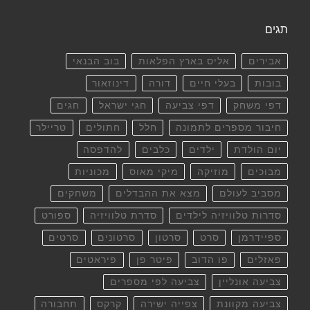
תגים
אבירים
אליס בארץ הפלאות
בוב הבנאי
בובות
בעלי חיים
דורה
דינוזאור
דפי משחק
דפי צביעה
חגי ישראל
חגים
חיבור מספרים לתמונה
חלל
חתולים
טריילר
יום הולדת
ילדים
כלבים
להדפסה
מבוכים
מוזיקה
מיקי מאוס
מכוניות
מסביב לעולם
מצא את ההבדלים
משחקים
סדרות טלוויזיה לילדים
סדרת טלוויזיה
ספורט
ספיידרמן
סרט
סרטון
סרטונים
סרטים
פאזלים
פו הדוב
פיטר פן
פיראטים
צביעה אונליין
צביעה לפי מספרים
צביעה מקוונת
צפייה ישירה
קרקס
תחבורה