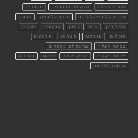
מסביב לעולם
מצא את ההבדלים
משחקים
סדרות טלוויזיה לילדים
סדרת טלוויזיה
ספורט
ספיידרמן
סרט
סרטון
סרטונים
סרטים
פאזלים
פו הדוב
פיטר פן
פיראטים
צביעה אונליין
צביעה לפי מספרים
צביעה מקוונת
צפייה ישירה
קרקס
תחבורה
תמונות לצביעה