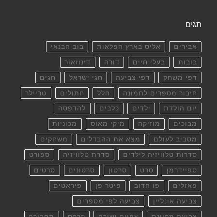
תגים
אבירים
אליס בארץ הפלאות
בוב הבנאי
בובות
בעלי חיים
דורה
דינוזאור
דפי משחק
דפי צביעה
חגי ישראל
חגים
חיבור מספרים לתמונה
חלל
חתולים
טריילר
יום הולדת
ילדים
כלבים
להדפסה
מבוכים
מוזיקה
מיקי מאוס
מכוניות
מסביב לעולם
מצא את ההבדלים
משחקים
סדרות טלוויזיה לילדים
סדרת טלוויזיה
ספורט
ספיידרמן
סרט
סרטון
סרטונים
סרטים
פאזלים
פו הדוב
פיטר פן
פיראטים
צביעה אונליין
צביעה לפי מספרים
צביעה מקוונת
צפייה ישירה
קרקס
תחבורה