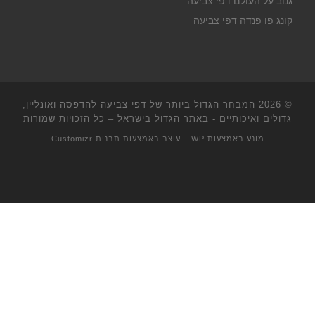
גנוב על העולם דפי צביעה
קונג פו פנדה דפי צביעה
© 2026
המבחר הגדול ביותר של דפי צביעה להדפסה ואונליין,
גדולים ואיכותיים - באתר הגדול בישראל
– כל הזכויות שמורות
מונע באמצעות
WP
– עוצב באמצעות
תבנית Customizr