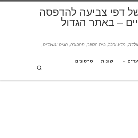
דלג לתוכן
של דפי צביעה להדפסה
תיים – באתר הגדול
הולדת, מדע וחלל, בית הספר, תחבורה, חגים ומועדים,
עדים
שונות
סרטונים
Search