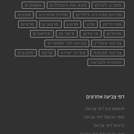
מסביב לעולם
מצא את ההבדלים
משחקים
סדרות טלוויזיה לילדים
סדרת טלוויזיה
ספורט
ספיידרמן
סרט
סרטון
סרטונים
סרטים
פאזלים
פו הדוב
פיטר פן
פיראטים
צביעה אונליין
צביעה לפי מספרים
צביעה מקוונת
צפייה ישירה
קרקס
תחבורה
תמונות לצביעה
דפי צביעה אחרונים
חופשת קיץ דפי צביעה
ספר הג'ונגל דפי צביעה
כדורגל דפי צביעה