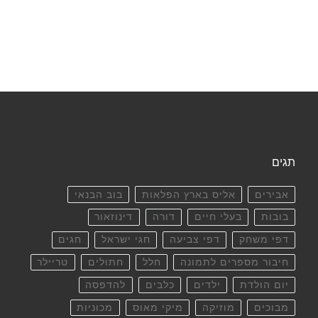
תגים
אבירים
אליס בארץ הפלאות
בוב הבנאי
בובות
בעלי חיים
דורה
דינוזאור
דפי משחק
דפי צביעה
חגי ישראל
חגים
חיבור מספרים לתמונה
חלל
חתולים
טריילר
יום הולדת
ילדים
כלבים
להדפסה
מבוכים
מוזיקה
מיקי מאוס
מכוניות