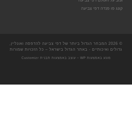
גנוב על העולם דפי צביעה
קונג פו פנדה דפי צביעה
© 2026
המבחר הגדול ביותר של דפי צביעה להדפסה ואונליין,
גדולים ואיכותיים - באתר הגדול בישראל
– כל הזכויות שמורות
מונע באמצעות
WP
– עוצב באמצעות
תבנית Customizr