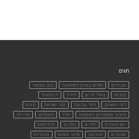
תגים
אבירים
אליס בארץ הפלאות
בוב הבנאי
בובות
בעלי חיים
דורה
דינוזאור
דפי משחק
דפי צביעה
חגי ישראל
חגים
חיבור מספרים לתמונה
חלל
חתולים
טריילר
יום הולדת
ילדים
כלבים
להדפסה
מבוכים
מוזיקה
מיקי מאוס
מכוניות