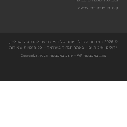
גנוב על העולם דפי צביעה
קונג פו פנדה דפי צביעה
© 2026
המבחר הגדול ביותר של דפי צביעה להדפסה ואונליין,
גדולים ואיכותיים - באתר הגדול בישראל
– כל הזכויות שמורות
מונע באמצעות
WP
– עוצב באמצעות
תבנית Customizr