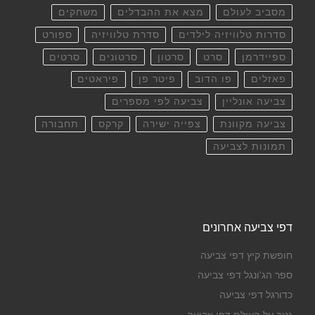
מסביב לעולם
מצא את ההבדלים
משחקים
סדרות טלוויזיה לילדים
סדרת טלוויזיה
ספורט
ספיידרמן
סרט
סרטון
סרטונים
סרטים
פאזלים
פו הדוב
פיטר פן
פיראטים
צביעה אונליין
צביעה לפי מספרים
צביעה מקוונת
צפייה ישירה
קרקס
תחבורה
תמונות לצביעה
דפי צביעה אחרונים
חופשת קיץ דפי צביעה
ספר הג'ונגל דפי צביעה
כדורגל דפי צביעה