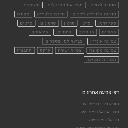
מסביב לעולם
מצא את ההבדלים
משחקים
סדרות טלוויזיה לילדים
סדרת טלוויזיה
ספורט
ספיידרמן
סרט
סרטון
סרטונים
סרטים
פאזלים
פו הדוב
פיטר פן
פיראטים
צביעה אונליין
צביעה לפי מספרים
צביעה מקוונת
צפייה ישירה
קרקס
תחבורה
תמונות לצביעה
דפי צביעה אחרונים
חופשת קיץ דפי צביעה
ספר הג'ונגל דפי צביעה
כדורגל דפי צביעה