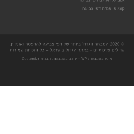
גנוב על העולם דפי צביעה
קונג פו פנדה דפי צביעה
© 2026
המבחר הגדול ביותר של דפי צביעה להדפסה ואונליין,
גדולים ואיכותיים - באתר הגדול בישראל
– כל הזכויות שמורות
מונע באמצעות
WP
– עוצב באמצעות
תבנית Customizr