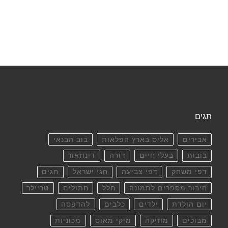
תגים
אבירים
אליס בארץ הפלאות
בוב הבנאי
בובות
בעלי חיים
דורה
דינוזאור
דפי משחק
דפי צביעה
חגי ישראל
חגים
חיבור מספרים לתמונה
חלל
חתולים
טריילר
יום הולדת
ילדים
כלבים
להדפסה
מבוכים
מוזיקה
מיקי מאוס
מכוניות