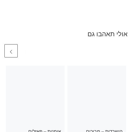
אולי תאהבו גם
הישרדות – מבוכים
אומנות – פאזלים