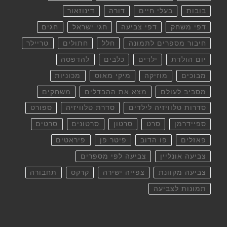
בובות
בעלי חיים
דורה
דינוזאור
דפי משחק
דפי צביעה
חגי ישראל
חגים
חיבור מספרים לתמונה
חלל
חתולים
טריילר
יום הולדת
ילדים
כלבים
להדפסה
מבוכים
מוזיקה
מיקי מאוס
מכוניות
מסביב לעולם
מצא את ההבדלים
משחקים
סדרות טלוויזיה לילדים
סדרת טלוויזיה
ספורט
ספיידרמן
סרט
סרטון
סרטונים
סרטים
פאזלים
פו הדוב
פיטר פן
פיראטים
צביעה אונליין
צביעה לפי מספרים
צביעה מקוונת
צפייה ישירה
קרקס
תחבורה
תמונות לצביעה