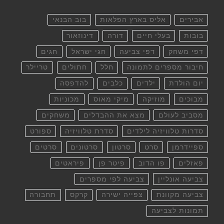
אבירים
אליס בארץ הפלאות
בוב הבנאי
בובות
בעלי חיים
דורה
דינוזאור
דפי משחק
דפי צביעה
חגי ישראל
חגים
חיבור מספרים לתמונה
חלל
חתולים
טריילר
יום הולדת
ילדים
כלבים
להדפסה
מבוכים
מוזיקה
מיקי מאוס
מכוניות
מסביב לעולם
מצא את ההבדלים
משחקים
סדרות טלוויזיה לילדים
סדרת טלוויזיה
ספורט
ספיידרמן
סרט
סרטון
סרטונים
סרטים
פאזלים
פו הדוב
פיטר פן
פיראטים
צביעה אונליין
צביעה לפי מספרים
צביעה מקוונת
צפייה ישירה
קרקס
תחבורה
תמונות לצביעה