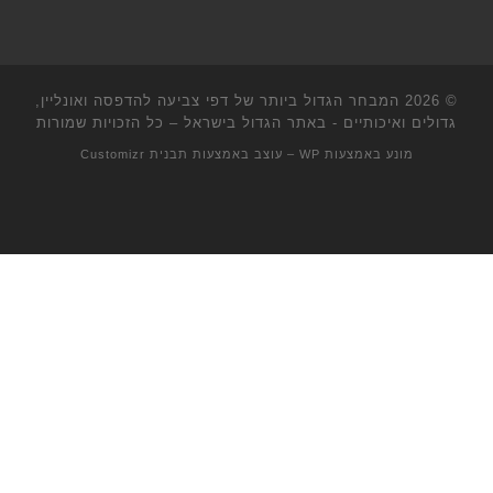
© 2026
המבחר הגדול ביותר של דפי צביעה להדפסה ואונליין,
גדולים ואיכותיים - באתר הגדול בישראל
– כל הזכויות שמורות
מונע באמצעות
WP
– עוצב באמצעות
תבנית Customizr