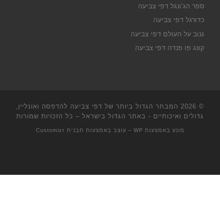
ספר הג'ונגל דפי צביעה
כדורגל דפי צביעה
גנוב על העולם דפי צביעה
קונג פו פנדה דפי צביעה
© 2026
המבחר הגדול ביותר של דפי צביעה להדפסה ואונליין,
גדולים ואיכותיים - באתר הגדול בישראל
– כל הזכויות שמורות
מונע באמצעות
WP
– עוצב באמצעות
תבנית Customizr