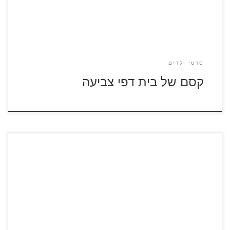
סרטי ילדים
קסם של בית דפי צביעה
כנסו לסרטון עידן הקרח לחץ על דפי הצביעה של עידן הקרח
להגדלה ולהדפסה