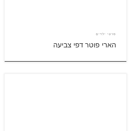
סרטי ילדים
הארי פוטר דפי צביעה
כנסו לסרטון זוטרופוליס לצפייה ישירה לחצו על דפי הצביעה מתוך
הסרט זוטרופוליס להגדלה ולהדפס