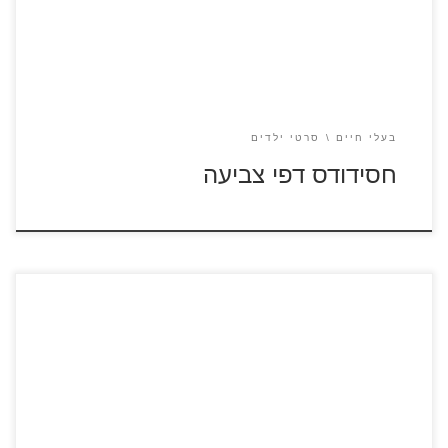
בעלי חיים
סרטי ילדים
חסידודס דפי צביעה
כנסו לקסם של בית – סרטון לצפייה ישירה לחצו על דפי הצביעה
של הסרט קסם של בית להגדלה ולהדפסה