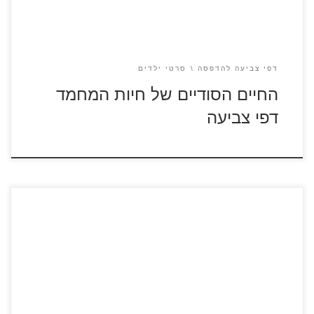
דפי צביעה להדפסה
סרטי ילדים
החיים הסודיים של חיות המחמד
דפי צביעה
כנסו לסרטוני הארי פוטר לחץ על דפי הצביעה של הארי פוטר
להגדלה ולהדפסה
[…]