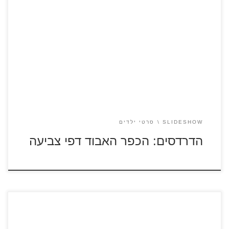
לחצו על דפי הצביעה מתוך הסרט "דרדסים: הכפר האבוד"
להגדלה ולהדפסה כנסו לצפייה בסרטונים קצרים מתוך הסרט
"דרדסים: הכפר האבוד"
SLIDESHOW
סרטי ילדים
הדרדסים: הכפר האבוד דפי צביעה