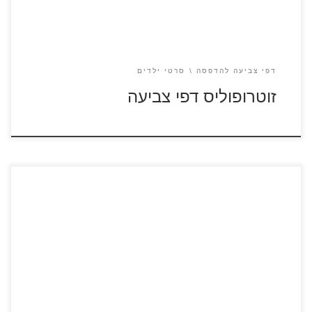
דפי צביעה להדפסה
סרטי ילדים
זוטרופוליס דפי צביעה
כנסו לצפייה בסרטון שון כבשון לחצו על דפי הצביעה של הסרט
שון כבשון להגדלה ולהדפסה