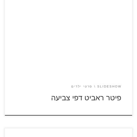
לחצו על דפי הצביעה מתוך הסרט "פיטר ראביט" להגדלה
ולהדפסה צפו בסרטונים מתוך הסרט "פיטר ראביט"
SLIDESHOW
סרטי ילדים
פיטר ראביט דפי צביעה