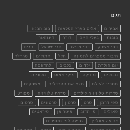
תגים
אבירים
אליס בארץ הפלאות
בוב הבנאי
בובות
בעלי חיים
דורה
דינוזאור
דפי משחק
דפי צביעה
חגי ישראל
חגים
חיבור מספרים לתמונה
חלל
חתולים
טריילר
יום הולדת
ילדים
כלבים
להדפסה
מבוכים
מוזיקה
מיקי מאוס
מכוניות
מסביב לעולם
מצא את ההבדלים
משחקים
סדרות טלוויזיה לילדים
סדרת טלוויזיה
ספורט
ספיידרמן
סרט
סרטון
סרטונים
סרטים
פאזלים
פו הדוב
פיטר פן
פיראטים
צביעה אונליין
צביעה לפי מספרים