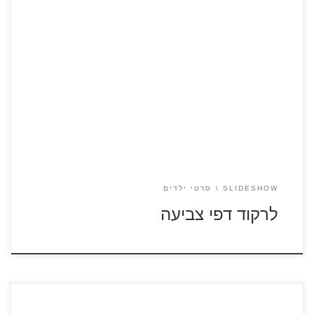
לחצו על דפי הצביעה מתוך הסרט "לרקוד" להגדלה ולהדפסה
כנסו לצפייה בסרטונים קצרים מתוך הסרט "לרקוד"
SLIDESHOW
סרטי ילדים
לרקוד דפי צביעה