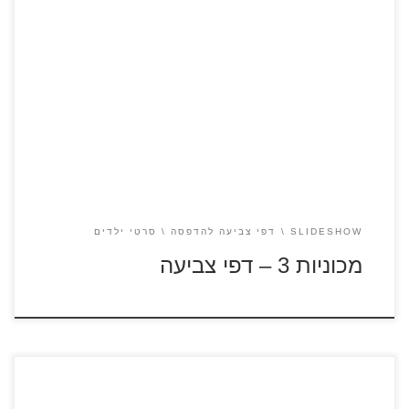
מכוניות 3 – סרטון לצפייה ישירה לחצו על דפי צביעה מתוך הסרט
"מכוניות 3" להגדלה ולהדפסה
SLIDESHOW
דפי צביעה להדפסה
סרטי ילדים
מכוניות 3 – דפי צביעה