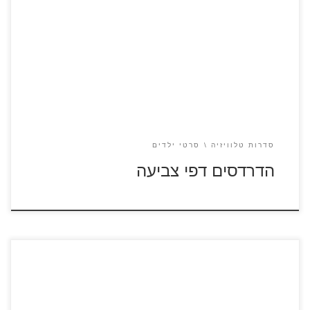
כנסו לסרט הדרדסים לחצו על דפי הצביעה של הדרדסים להגדלה
ולהדפסה
[…]
סדרות טלוויזיה
סרטי ילדים
הדרדסים דפי צביעה