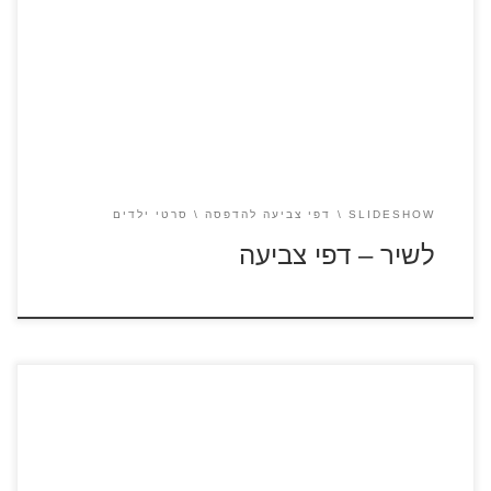
לחצו על דפי הצביעה מתוך הסרט "לשיר" להגדלה ולהדפסה כנסו
ל"לשיר" – סרטון לצפייה ישירה
SLIDESHOW
דפי צביעה להדפסה
סרטי ילדים
לשיר – דפי צביעה