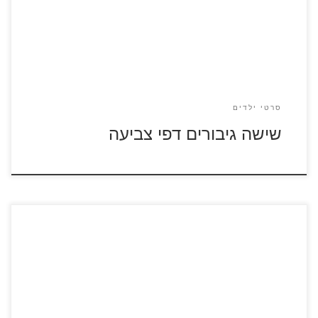
סרטי ילדים
שישה גיבורים דפי צביעה
חסידודס – סרטונים לצפייה ישירה לחצו על דפי הצביעה של
חסידות להגדלה ולהדפסה