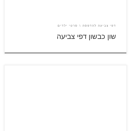
דפי צביעה להדפסה
סרטי ילדים
שון כבשון דפי צביעה
לחץ על דפי הצביעה של באטמן להגדלה ולהדפסה
[…]