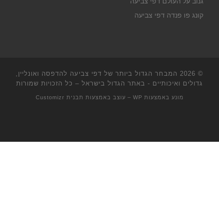
גנוב על העולם דפי צביעה
קונג פו פנדה דפי צביעה
© 2026
המבחר הגדול ביותר של דפי צביעה להדפסה ואונליין,
גדולים ואיכותיים - באתר הגדול בישראל
– כל הזכויות שמורות
מונע באמצעות
WP
– עוצב באמצעות
תבנית Customizr