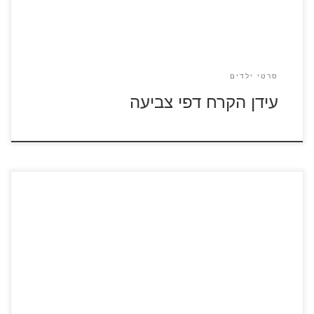
סרטי ילדים
עידן הקרח דפי צביעה
לחצו על דפי הצביעה מתוך הסרט "מוצאים את דורי" להגדלה
ולהדפסה מוצאים את דורי – סרטון לצפייה ישירה