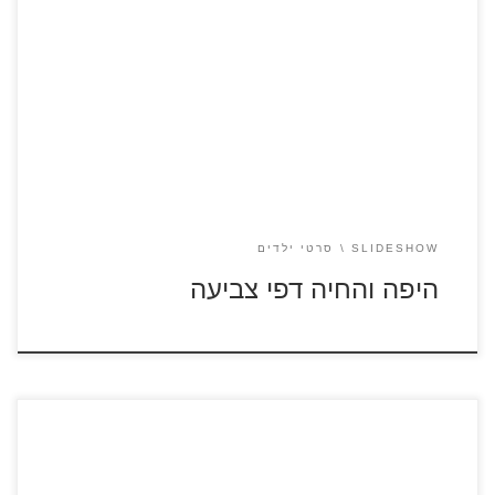
כנסו לסרטון "היפה והחיה" 2017 לחצו על דפי הצביעה של היפה
והחיה להגדלה ולהדפסה
SLIDESHOW
סרטי ילדים
היפה והחיה דפי צביעה