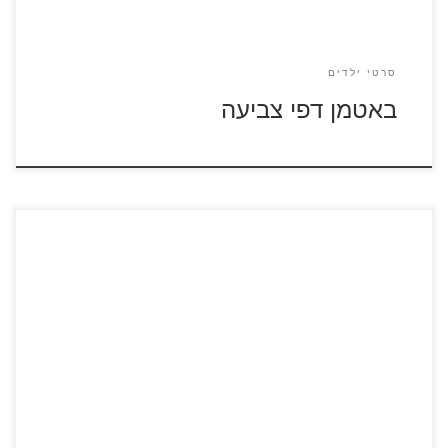
סרטי ילדים
באטמן דפי צביעה
לחצו על דפי הצביעה מתוך הסרט מלחמת הכוכבים: הכוח
המתעורר להגדלה ולצביעה