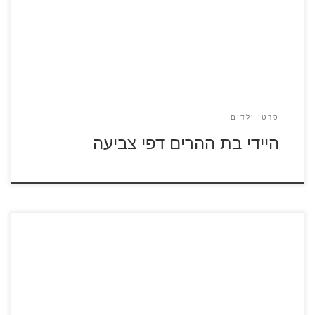
סרטי ילדים
היידי בת ההרים דפי צביעה
שישה גיבורים סרטון לצפייה ישירה לחצו על דפי הצביעה של
הסרט שישה גיבורים להגדלה ולהדפסה