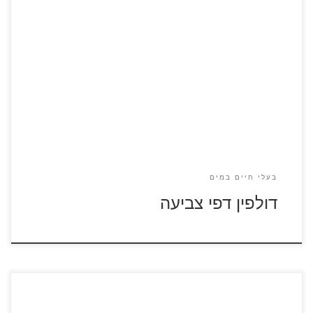
לחצו על דפי הצביעה להגדלה ולהדפסה
בעלי חיים במים
דולפין דפי צביעה