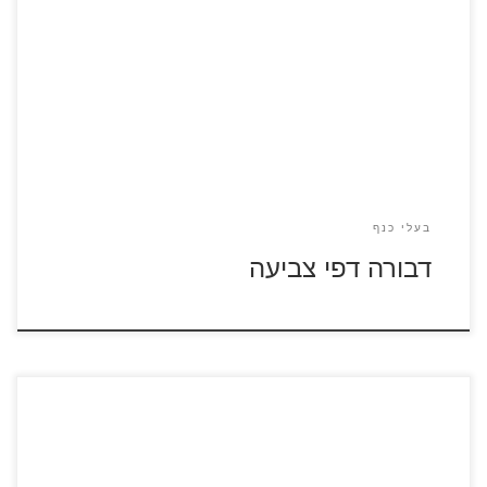
לחצו על דפי הצביעה של דבורים להגדלה ולהדפסה
בעלי כנף
דבורה דפי צביעה