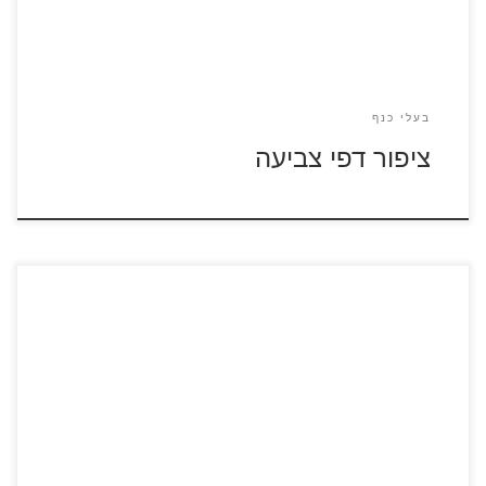
בעלי כנף
ציפור דפי צביעה
לחצו על דפי הצביעה של תרנגולים להגדלה ולהדפסה