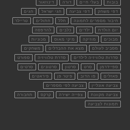
בובות
בעלי חיים
דורה
דינוזאור
דפי משחק
דפי צביעה
חגי ישראל
חגים
חיבור מספרים לתמונה
חלל
חתולים
טריילר
יום הולדת
ילדים
כלבים
להדפסה
מבוכים
מוזיקה
מיקי מאוס
מכוניות
מסביב לעולם
מצא את ההבדלים
משחקים
סדרות טלוויזיה לילדים
סדרת טלוויזיה
ספורט
ספיידרמן
סרט
סרטון
סרטונים
סרטים
פאזלים
פו הדוב
פיטר פן
פיראטים
צביעה אונליין
צביעה לפי מספרים
צביעה מקוונת
צפייה ישירה
קרקס
תחבורה
תמונות לצביעה