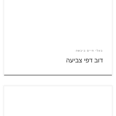
לחצו על דפי הצביעה להגדלה ולהדפסה כנסו לדפי צביעה פו
הדוב
בעלי חיים ביבשה
דוב דפי צביעה