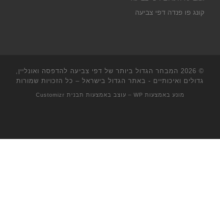
קונג פו פנדה דפי צביעה
© 2026
המבחר הגדול ביותר של דפי צביעה להדפסה ואונליין,
גדולים ואיכותיים - באתר הגדול בישראל
– כל הזכויות שמורות
מונע באמצעות
WP
– עוצב באמצעות
תבנית Customizr