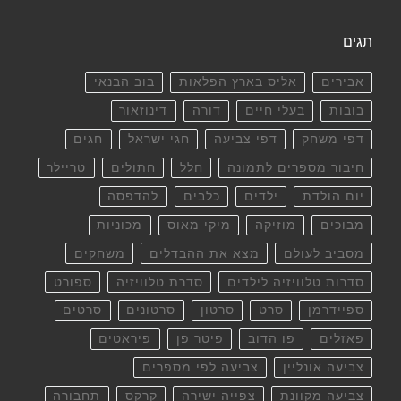
תגים
אבירים
אליס בארץ הפלאות
בוב הבנאי
בובות
בעלי חיים
דורה
דינוזאור
דפי משחק
דפי צביעה
חגי ישראל
חגים
חיבור מספרים לתמונה
חלל
חתולים
טריילר
יום הולדת
ילדים
כלבים
להדפסה
מבוכים
מוזיקה
מיקי מאוס
מכוניות
מסביב לעולם
מצא את ההבדלים
משחקים
סדרות טלוויזיה לילדים
סדרת טלוויזיה
ספורט
ספיידרמן
סרט
סרטון
סרטונים
סרטים
פאזלים
פו הדוב
פיטר פן
פיראטים
צביעה אונליין
צביעה לפי מספרים
צביעה מקוונת
צפייה ישירה
קרקס
תחבורה