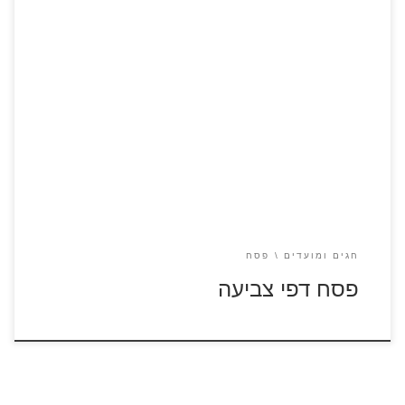
לחצו על דפי הצביעה לפסח להגדלה ולהדפסה
חגים ומועדים
פסח
פסח דפי צביעה