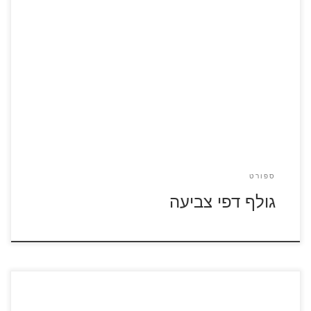
לחצו על דפי הצביעה של משחק הגולף להגדלה ולהדפסה
ספורט
גולף דפי צביעה