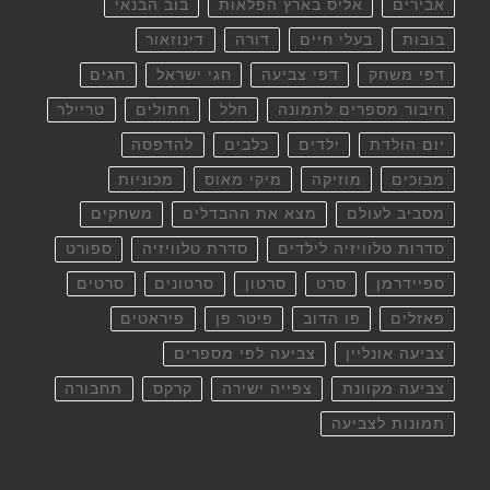
אבירים
אליס בארץ הפלאות
בוב הבנאי
בובות
בעלי חיים
דורה
דינוזאור
דפי משחק
דפי צביעה
חגי ישראל
חגים
חיבור מספרים לתמונה
חלל
חתולים
טריילר
יום הולדת
ילדים
כלבים
להדפסה
מבוכים
מוזיקה
מיקי מאוס
מכוניות
מסביב לעולם
מצא את ההבדלים
משחקים
סדרות טלוויזיה לילדים
סדרת טלוויזיה
ספורט
ספיידרמן
סרט
סרטון
סרטונים
סרטים
פאזלים
פו הדוב
פיטר פן
פיראטים
צביעה אונליין
צביעה לפי מספרים
צביעה מקוונת
צפייה ישירה
קרקס
תחבורה
תמונות לצביעה