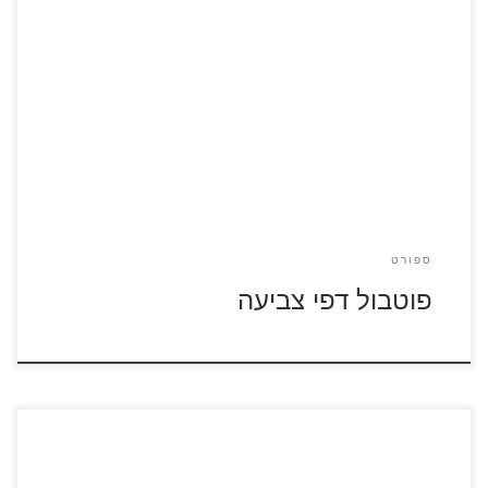
לחצו על דפי הצביעה בנושא פוטבול להגדלה ולהדפסה
ספורט
פוטבול דפי צביעה