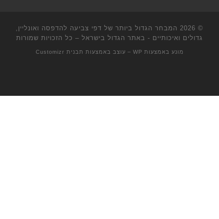
© 2026
המבחר הגדול ביותר של דפי צביעה להדפסה ואונליין,
גדולים ואיכותיים - באתר הגדול בישראל
– כל הזכויות שמורות
מונע באמצעות
WP
– עוצב באמצעות
תבנית Customizr