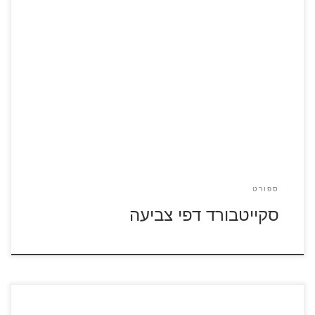
כנסו לדפי צביעה בנושא סקייטבורד להגדלה ולהדפסה
ספורט
סקייטבורד דפי צביעה