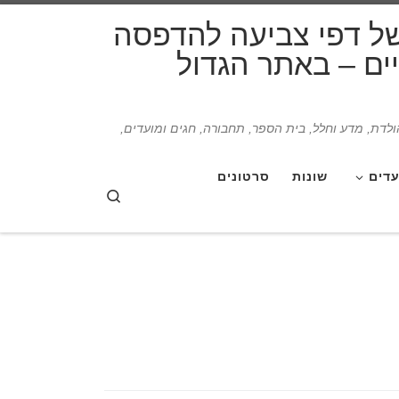
דלג לתוכן
של דפי צביעה להדפסה
תיים – באתר הגדול
הולדת, מדע וחלל, בית הספר, תחבורה, חגים ומועדים,
עדים
שונות
סרטונים
Search