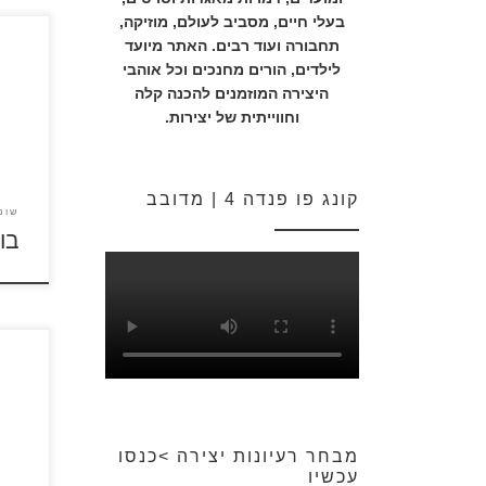
בעלי חיים, מסביב לעולם, מוזיקה,
תחבורה ועוד רבים. האתר מיועד
כנסו 
לילדים, הורים מחנכים וכל אוהבי
הצבי
היצירה המוזמנים להכנה קלה
ולהד
וחווייתית של יצירות.
כנסו
קונג פו פנדה 4 | מדובב
שונ
בו
לחצו 
להגד
ליום 
מבחר רעיונות יצירה >כנסו
עכשיו