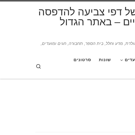
דלג לתוכן
של דפי צביעה להדפסה
תיים – באתר הגדול
הולדת, מדע וחלל, בית הספר, תחבורה, חגים ומועדים,
עדים
שונות
סרטונים
Search