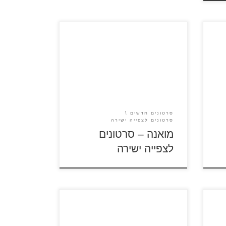
תה
עקבות המלחים שגילו לפני כ-3,000
ים
שנה את איי אוקיאניה נעלמו למשך
ספר
1,000 שנים. צעירה אמיצה בשם
שוב
מואנה מחליטה לאחר מות סבה
לחצות את האוקיינוס ולמצוא את
לם
עקבות בני עמה. למסע הנועז
ף
מצטרפים חיות המחמד של מואנה,
חזיר בשם פואה ותרנגול בשם
סרטונים חדשים
היי-היי. על אי בודד פוגשת מואנה
סרטונים לצפייה ישירה
בחצי האל מאול […]
מואנה – סרטונים
לצפייה ישירה
זוטרופוליס – סרטון לצפייה ישירה 1
– מדובב זוטרופוליס – סרטון
לצפייה ישירה 2 – מתורגם