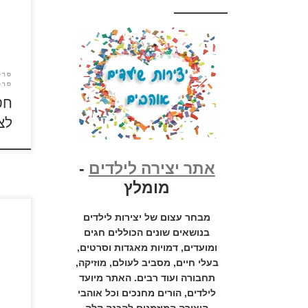
לתאגי
באינט
חסיד
בטעות
ומביא
סרט
– כי
סרט
סרטון
חס
לצ
אתר יצירה לילדים
-
מומלץ
מבחר עצום של יצירות לילדים
הנסיך
מבוס
בנושאים שונים הכוללים חגים
ומועדים, דמויות מאגדות וסרטים,
שתגד
בעלי חיים, מסביב לעולם, מוזיקה,
ממנה
תחבורה ועוד רבים. האתר מיועד
מבוג
לילדים, הורים מחנכים וכל אוהבי
מעדי