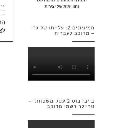
היצירה המוזמנים להכנה קלה
מהבי
וחווייתית של יצירות.
סרט
ישן, 
סרט
סרט
הנ
המיניונים 2: עלייתו של גרו
לצ
– מדובב לעברית
בייבי בוס 2 עסק משפחתי –
טריילר רשמי מדובב