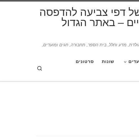
דלג לתוכן
של דפי צביעה להדפסה
תיים – באתר הגדול
הולדת, מדע וחלל, בית הספר, תחבורה, חגים ומועדים,
עדים
שונות
סרטונים
Search