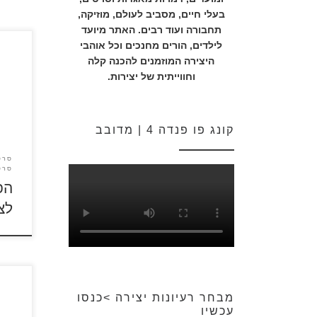
בעלי חיים, מסביב לעולם, מוזיקה,
תחבורה ועוד רבים. האתר מיועד
לילדים, הורים מחנכים וכל אוהבי
עתיד
היצירה המוזמנים להכנה קלה
המלך
וחווייתית של יצירות.
לקאנט
הקסם 
למסע
מחוץ
קונג פו פנדה 4 | מדובב
עזרה
חדשי
סרט
אתגר
סרט
החבר
הפ
צפו ב
לצ
לאחר
מבחר רעיונות יצירה >כנסו
תינוק
עכשיו
את ע