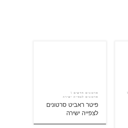
פיטר ראביט, הארנב המצחיק והאהוב
קרח 2 סרטון
המוכר לנו מסדרות בטלוויזיה מככב
עכשיו גם בסרט. הוא שוב מסתכסך
ם
עם מר מקגרגור, והפעם על ליבה של
השכנה חובבת החיות. פיטר ראביט
סרטון #1 – מדובב פיטר ראביט
ת
סרטון #2 – מדובב
סרטונים חדשים
סרטונים לצפייה ישירה
פיטר ראביט סרטונים
לצפייה ישירה