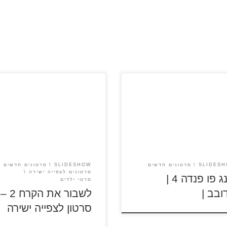
כנסו לדפי צביעה של הסרט לשבור
את הקרח לשבור את ה
לצפייה ישירה אלזה שומעת קול
פו פנדה 4
משונה מהצפון שקורא לה. יחד ע
אחותה אנה, קריסטוף, אולף וסוון,
הם יוצאים למסע חדש מביתם
בארנדל על מנת לחקור את מקורו
כוחות הקסם של אלזה ולהציל את
SLIDES
סרטונים חדשים
SLIDESHOW
סרטונים חדשים
הממלכה שלהם.
סרטונים לצפייה ישירה
קונג פו פנדה 4 |
סרטי ילדים
ובב |
לשבור את הקרח 2 –
סרטון לצפייה ישירה