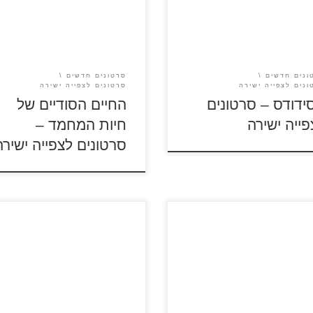
סרטון מספר 1 החיים הסודיים ש
ד גדול של עסקי אריזה ומשלוח
חיות המחמד סרטון מספר 2
רנט. חסידה קטנה בשם ג'וניור,
ת המשלוחים הראשית, מפעילה
 את מכונת ייצור התינוקות
ה לעולם תינוקת "בניגוד לחוק"
ונים חדשים
סרטונים חדשים
צד תתקן את הטעות? חסידודס –
ונים לצפייה ישירה
סרטונים לצפייה ישירה
 לצפייה ישירה […]
ידודס – סרטונים
החיים הסודיים של
פייה ישירה
חיות המחמד –
סרטונים לצפייה ישירה
 הקטן – כנסו לדפי הצביעה
בית ספר למפלצות – כנסו לדפי
ס על ספר הילדים הקלאסי. כל
הצביעה <iframe עלילת הסרט
מה שרצו מהילדה בת ה-12 הוא
מתמקדת במכללה מיוחדת
ל ותעשה את מה שדורשים
למפלצות. מייק וסאליבן הם זוג
 כדי שבעתיד היא תהיה
מפלצות שלא מסתדר טוב כל כך
רת נפלאה. אלא שהילדה הקטנה
במהלך הסרט מתברר שלמרות הב
פה דווקא את חברתו של השכן
האופי הגדולים בין השניים הם למ