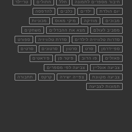
חיבור מספרים לתמונה
חלל
חתולים
טריילר
יום הולדת
ילדים
כלבים
להדפסה
מבוכים
מוזיקה
מיקי מאוס
מכוניות
מסביב לעולם
מצא את ההבדלים
משחקים
סדרות טלוויזיה לילדים
סדרת טלוויזיה
ספורט
ספיידרמן
סרט
סרטון
סרטונים
סרטים
פאזלים
פו הדוב
פיטר פן
פיראטים
צביעה אונליין
צביעה לפי מספרים
צביעה מקוונת
צפייה ישירה
קרקס
תחבורה
תמונות לצביעה