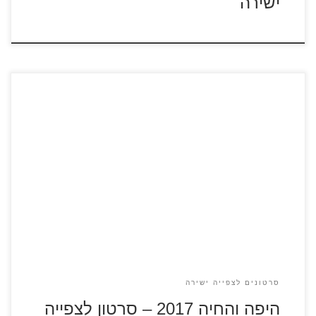
ישירה
כנסו לדפי הצביעה של היפה והחיה אביה של בל נכלא בטירתו של
נסיך מסתורי ומקולל שהפך לדמות חיה מפחידה. בל מנסה
לשחרר את אביה ותוך כדי שהותה בטירה היא מתיידדת עם
העובדים וכובשת את ליבו של הנסיך בדמות חיה בל מחליפה את
חירותה תמורת חירותו של אביה, שנכלא בטירתו של […]
סרטונים לצפייה ישירה
היפה והחיה 2017 – סרטון לצפייה