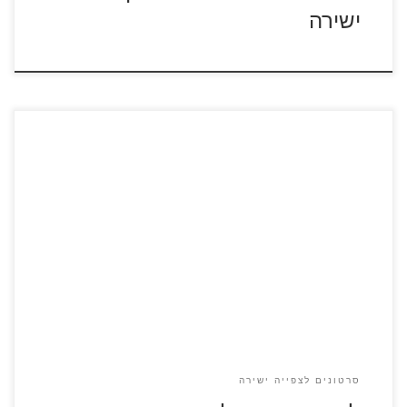
ישירה
כנסו לדפי הצביעה מתוך הסרט "לשיר" התאטרון של קואלה בשם
באסטר עומד להיסגר בשל בעיות כלכליות. באסטר מחליט לערוך
תחרות כישרונות מוזיקליים במטרה לנסות ולהציל את התאטרון.
חמשת העולים לגמר הם כוכבי הסרט: החזירה רוזיטה, העכבר
מייק, ג'קי הגורילה, אשלי הדורבנית והפילה מינה.
סרטונים לצפייה ישירה