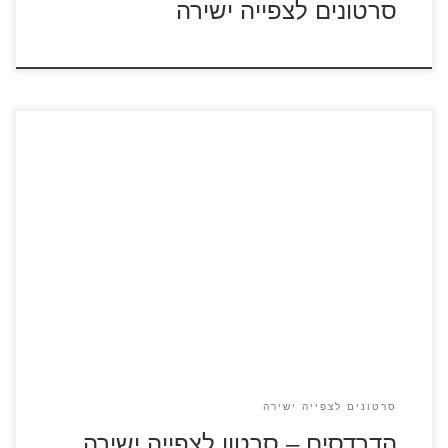
סרטונים לצפייה ישירה
הסרט הדרדסים – כנסו לדפי הצביעה הדרדסים הם יצורים
קטנים וכחולים שחובשים כובעים לבנים. הם גרים בבתים
צבעוניים דמויי פטרייה בלב היער. בכפר קטן וקסום. גרגמל
המכשף הרשע רוצה ללכוד את הדרדסים ולהשתמש בהם ליצירת
זהב.
סרטונים לצפייה ישירה
הדרדסים – סרטון לצפייה ישירה