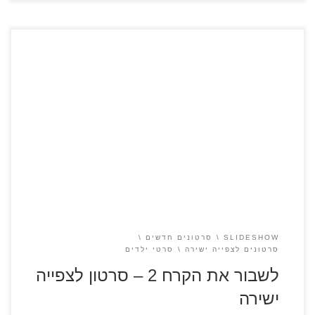
כנסו לדפי צביעה של הסרט לשבור את הקרח לשבור את הקרח 2
סרטון לצפייה ישירה אלזה שומעת קול משונה מהצפון שקורא לה.
יחד עם אחותה אנה, קריסטוף, אולף וסוון, הם יוצאים למסע חדש
מביתם בארנדל על מנת לחקור את מקורות כוחות הקסם של אלזה
ולהציל את הממלכה שלהם.
SLIDESHOW
סרטונים חדשים
סרטונים לצפייה ישירה
סרטי ילדים
לשבור את הקרח 2 – סרטון לצפייה
ישירה