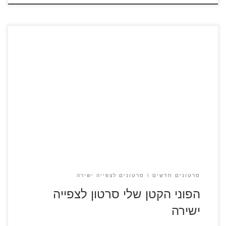
עתידה של אקווסטריה בסכנה כאשר המלך סטורם המרושע פולש
לקאנטרלוט עם תכניותיו לגנוב את הקסם של הפונים. הפונים
יוצאים למסע שייקח אותם לראשונה אל מחוץ לגבולות הבית
במטרה למצוא עזרה. בדרכם הם יפגשו חברים חדשים ומרגשים
ויעמדו בשלל אתגרים ובעיקר, ישתמשו בקסם החברות במטרה
להציל את ביתם. צפו בסרטון הקצר […]
סרטונים חדשים
סרטונים לצפייה ישירה
הפוני הקטן שלי סרטון לצפייה
ישירה