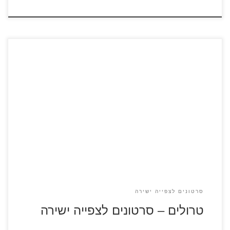
כנסו לדפי הצביעה מתוך הסרט "הטרולים" 20 שנה לאחר
שהטרולים נמלטו מהברגנים (שאוכלים טרולים כיוון שהם
מאמינים שהם הופכים אותם לשמחים יותר) נסיכת הטרולים,
פופי, עורכת מסיבה. במסיבה נחטפים כמה מחברי הטרולים ע"י
הברגנים. פופי וידידה בראנץ' (טרול עצוב וממורמר) יוצאים
להרפתקה משגעת, צבעונית ומצחיקה כדי להחזיר את חבריה. […]
סרטונים לצפייה ישירה
טרולים – סרטונים לצפייה ישירה