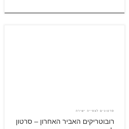
כנסו לצפייה בסרטון קצר מתוך הסרט "רובוטריקים האביר
האחרון" בסרט הנוכחי מסדרת הרובוטריקים אופטימוס פריים יוצר
לחפש ישויות מסתוריות ביקום. ישויות אלו, על פי האמונה
הרווחת, אחראיות ליצירת גזר הרובוטים. במקביל, על כדור הארץ
מאיים חייזר חדש.
סרטונים לצפייה ישירה
רובוטריקים האביר האחרון – סרטון