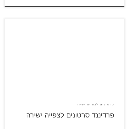
עלילת הסרט מבוססת על ספר הילדים "סיפורו של פרדיננד".
פרדיננד הוא שור לחימה ספרדי עם לב זהב שנחשב בטעות לחיה
מסוכנת. באחד הימים הוא נלכד ונשלח רחוק מביתו, בעודו נחוש
לשוב לחיק משפחתו, פרדיננד נעזר בחברים חדשים היוצאים אתו
להרפתקה. פרדיננד – סרטון לצפייה ישירה מס' 1 פרדיננד –
סרטון לצפייה ישירה מס' […]
סרטונים לצפייה ישירה
פרדיננד סרטונים לצפייה ישירה