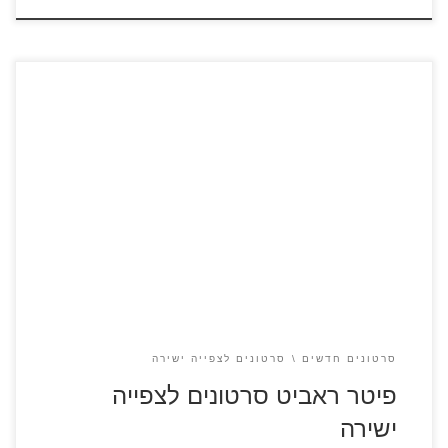
פיטר ראביט, הארנב המצחיק והאהוב המוכר לנו מסדרות
בטלוויזיה מככב עכשיו גם בסרט. הוא שוב מסתכסך עם מר
מקגרגור, והפעם על ליבה של השכנה חובבת החיות. פיטר ראביט
סרטון #1 – מדובב פיטר ראביט סרטון #2 – מדובב
סרטונים חדשים
סרטונים לצפייה ישירה
פיטר ראביט סרטונים לצפייה
ישירה