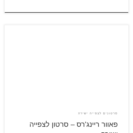
פאוור ריינג'רס – כנסו לדפי הצביעה הפאוור ריינג'רס הם אנשים
המשנים את צורתם לזו של גיבורי על בעלי מיומנויות לחימה
מתקדמות. לכל פאוור ריינג'ר יש תלבושת בצבע ייחודי ובדרך כלל
מכנים אותם לפי צבעם, לדוגמא הריינג'ר האדום, הריינג'ר הירוק
וכן הלאה.
סרטונים לצפייה ישירה
פאוור ריינג'רס – סרטון לצפייה