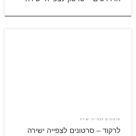
צפו בסרטונים קצרים מתוך הסרט "לרקוד" הסרט מגולל את
עלילותיהם של שני ילדים שברחו מבית היתומים במטרה להגשים
את חלום הריקוד שלהם. סרטון מספר 1 סרטון מספר 2
סרטונים לצפייה ישירה
לרקוד – סרטונים לצפייה ישירה