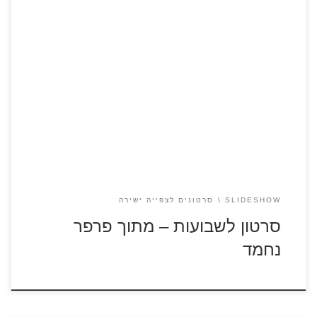
היכנסו לדפי הצביעה לשבועות הבובות והמנחים מתכוננים
לשבועות ולומדים על החג – שמותיו, מאפייניו, המאכלים
הנהוגים, שבעת המינים ועוד. אלינור מספרת על שיתוף הפעולה
בגן ירק שהניב טנא ואף חברות מיוחדת במינה. אנו לומדים גם על
הדרך הארוכה שהחלב עושה מהפרה ועד אלינו – וחוגגים בשירת
מחרוזת שירי חג בחגיגה […]
SLIDESHOW
סרטונים לצפייה ישירה
סרטון לשבועות – מתוך פרפר
נחמד