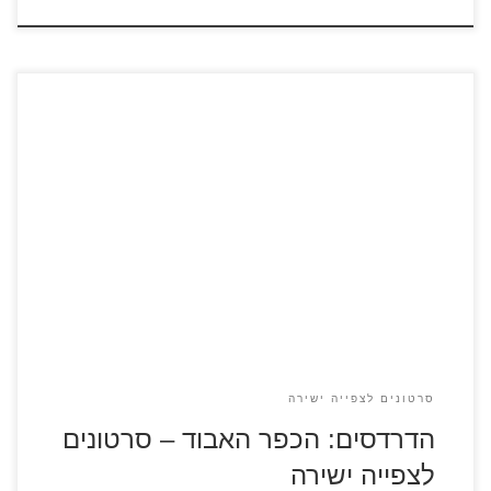
צפו בסרטון קצר מתוך הסרט "דרדסים: הכפר האבוד" דרדסית
מנסה למצוא את אהבתה בכפר. מפה מסתורית שולחת אותה
ואת חבריה הנאמנים בר-מוח, בר-כוח וביש-גדא, למירוץ מסעיר
ומלא הרפתקאות בעמקי היער האסור המלא ביצורים קסומים. כל
זאת במטרה למצוא את היער האבוד המסתורי לפני המכשף
הרשע גרגמל. סרטון מספר 1 סרטון מספר 2
סרטונים לצפייה ישירה
הדרדסים: הכפר האבוד – סרטונים
לצפייה ישירה