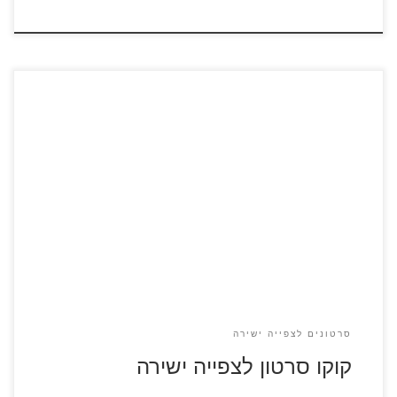
מיגל חולם להיות מוזיקאי מוכשר כמו האליל שלו, ארנסטו.
בעקבות שרשרת אירועים מסתורית ובעודו נואש להוכיח את
כישרונו, מיגל מוצא את עצמו בארץ המתים היפה והצבעונית.
בדרכו הוא פוגש נוכל בשם הקטור, ויחד הם יוצאים למסע יוצא
דופן במטרה לפענח את הסיפור האמתי מאחורי ההיסטוריה
המשפחתית של מיגל. צפו בסרטון […]
סרטונים לצפייה ישירה
קוקו סרטון לצפייה ישירה