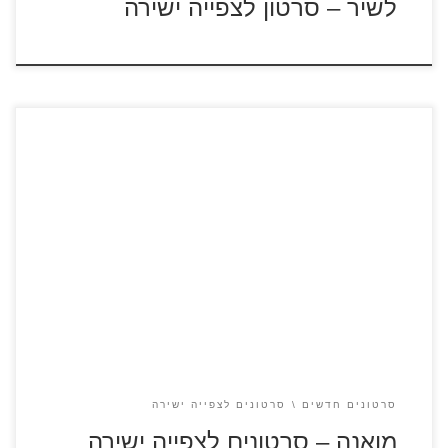
לשיר – סרטון לצפייה ישירה
עקבות המלחים שגילו לפני כ-3,000 שנה את איי אוקיאניה נעלמו
למשך 1,000 שנים. צעירה אמיצה בשם מואנה מחליטה לאחר
מות סבה לחצות את האוקיינוס ולמצוא את עקבות בני עמה.
למסע הנועז מצטרפים חיות המחמד של מואנה, חזיר בשם פואה
ותרנגול בשם היי-היי. על אי בודד פוגשת מואנה בחצי האל מאול
[…]
סרטונים חדשים
סרטונים לצפייה ישירה
מואנה – סרטונים לצפייה ישירה