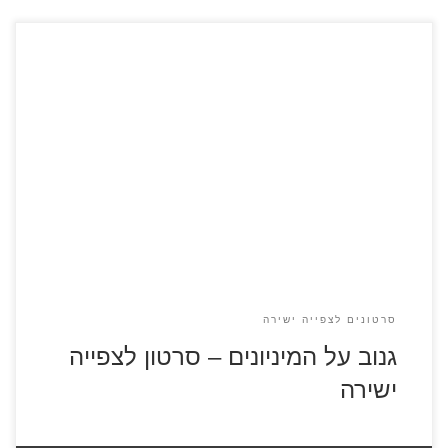
גנוב על המיניונים – כנסו לדפי הצביעה גרו הוא אחד הנבלים
הגדולים בעולם שגר בפרבר שקט עם משרתיו. באחד הימים
נפוצה השמועה כי הפירמידה במצריים נגנבה על ידי נבל אחר
בשם וקטור. גרו חש מאוים ורוקם תכנית לגנוב את הירח.
סרטונים לצפייה ישירה
גנוב על המיניונים – סרטון לצפייה
ישירה