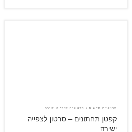
שני ילדים שובבים הלומדים בכיתה ד' המציאו לעצמם גיבור על.
הילדים מצליחים להפנט את מנהל בית הספר שלהם, מר פיפיש,
וגורמים לו לחשוב בטעות שהוא קפטן תחתונים. מר פיפיש נלחם
בכל מיני יצורים מעולם בית הספר ומעולמות הדמיון. בסוף כמובן
– הטובים מנצחים…
סרטונים חדשים
סרטונים לצפייה ישירה
קפטן תחתונים – סרטון לצפייה
ישירה