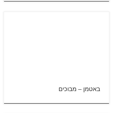
לחצו על דפי המבוכים להגדלה ולהדפסה כנסו לדפי צביעה
באטמן
באטמן – מבוכים