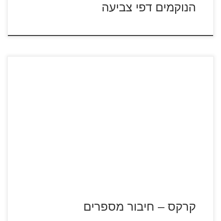
הנוקמים דפי צביעה
לחץ על דפי חיבור המספרים לתמונה להגדלה ולהדפסה כנסו
לדפי צביעה קרקס
קרקס – חיבור מספרים