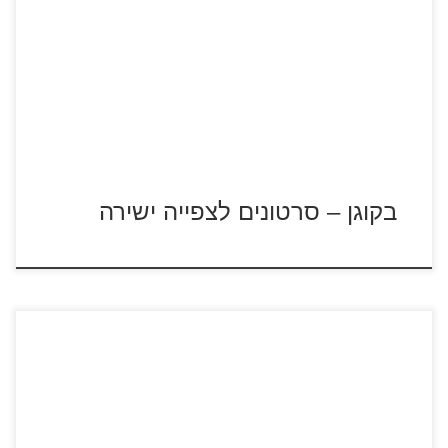
בקוגן – דן ודרגו עולמות הבקוגן מקבילים לכדור הארץ. העולמות
מורכבים משישה יסודות: אש, אדמה, אור, חושך, מים ואוויר. דן
הוא מנהיג חבורת הבקוגן שנלחמת על מנת להציל את כדור הארץ
מפני נאגה הרשע.
בקוגן – סרטונים לצפייה ישירה
לחצו על דפי הצביעה של אוטובוסים להגדלה ולהדפסה