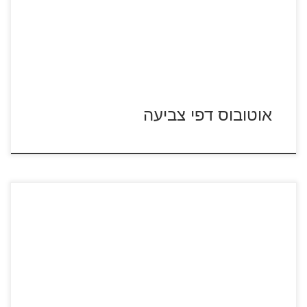
אוטובוס דפי צביעה
לחצו על דפי הצביעה של אניות וסירות להגדלה ולהדפסה