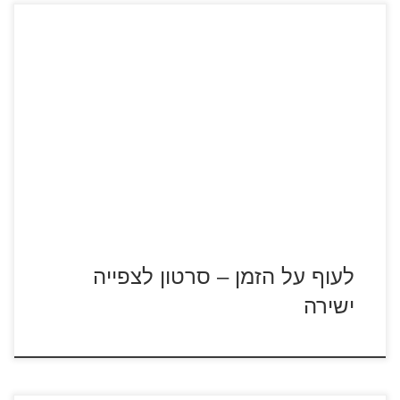
כנסו לדפי צביעה של לעוף על הזמן לעוף על הזמן סרטון לצפייה
ישירה שני תרנגולי הודו, רג'י וג'ייק, יוצאים להרפתקה מרגשת.
ג'ייק מתכנן אחת ולתמיד לשנות את תפריט חג ההודיה, תרנגול
הודו. המסע שהם עוברים הוא מרגש, רווי הרפתקאות ועתיד
לשנות את פני ההיסטוריה…
לעוף על הזמן – סרטון לצפייה
ישירה