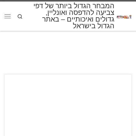
המבחר הגדול ביותר של דפי
דלג לתוכן
צביעה להדפסה ואונליין,
Search
גדולים ואיכותיים – באתר
תפרי
הגדול בישראל
לחצו על דפי הצביעה של משחק הגולף להגדלה ולהדפסה