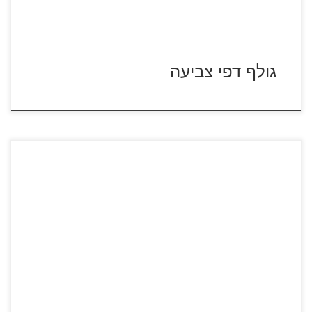
גולף דפי צביעה
לחצו על דפי ההבדלים להגדלה ולהדפסה כנסו לדפי צביעה
מוזיקה