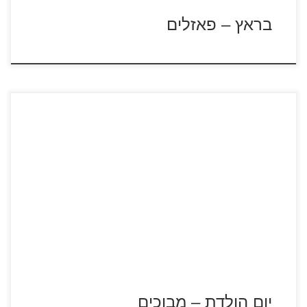
בראץ – פאזלים
לחץ על דפי המבוכים להגדלה ולהדפסה כנסו לדפי צביעה יום
הולדת
יום הולדת – מבוכים