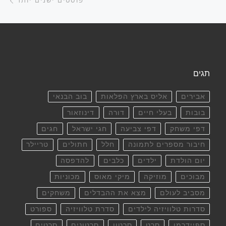
פוסטים ישנים יותר
תגים
אבירים
אליס בארץ הפלאות
בוב הבנאי
בובות
בעלי חיים
דורה
דינוזאור
דפי משחק
דפי צביעה
חגי ישראל
חגים
חיבור מספרים לתמונה
חלל
חתולים
טריילר
יום הולדת
ילדים
כלבים
להדפסה
מבוכים
מוזיקה
מיקי מאוס
מכוניות
מסביב לעולם
מצא את ההבדלים
משחקים
סדרות טלוויזיה לילדים
סדרת טלוויזיה
ספורט
ספיידרמן
סרט
סרטון
סרטונים
סרטים