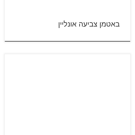
באטמן צביעה אונליין
כנסו לסרטון בראץ לחצו על דפי הפאזלים להגדלה ולהדפסה כנסו
לדפי צביעה בראץ כנסו לדפי צביעה בובות