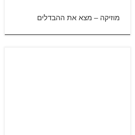
מוזיקה – מצא את ההבדלים
לחצו על דפי הצביעה של הנוקמים להגדלה ולהדפסה