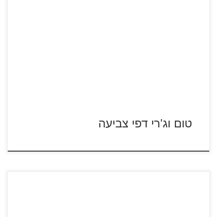
כנסו לסרטוני טום וג'רי לחצו על דפי הצביעה של טום וג'רי
להגדלה ולהדפסה
טום וג'רי דפי צביעה
בקוגן – כנסו לדפי הצביעה סרטון בקוגן – הקרב האחרון סרטון