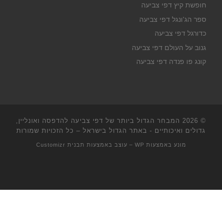
חופשת קיץ דפי צביעה
ספר הג'ונגל דפי צביעה
כדורגל דפי צביעה
גנוב על העולם דפי צביעה
קונג פו פנדה דפי צביעה
© 2026
המבחר הגדול ביותר של דפי צביעה להדפסה ואונליין,
גדולים ואיכותיים - באתר הגדול בישראל
– כל הזכויות שמורות
מונע באמצעות
WP
– עוצב באמצעות
תבנית Customizr