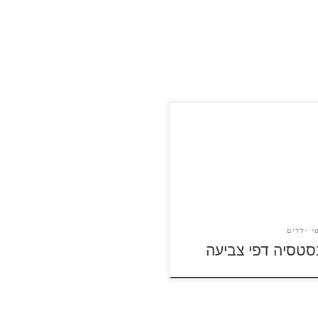
 על דפי הצביעה של אנסטסיה
לה ולהדפסה
י ילדים
סטסיה דפי צביעה