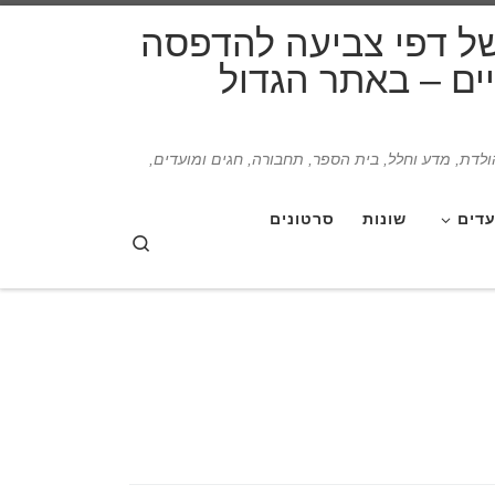
דלג לתוכן
של דפי צביעה להדפסה
תיים – באתר הגדול
הולדת, מדע וחלל, בית הספר, תחבורה, חגים ומועדים,
עדים
שונות
סרטונים
Search