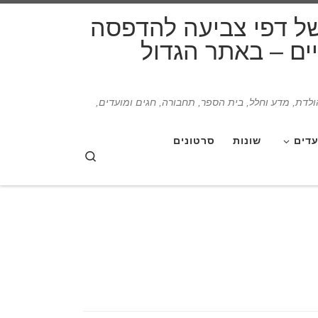
דלג לתוכן
של דפי צביעה להדפסה
תיים – באתר הגדול
הולדת, מדע וחלל, בית הספר, תחבורה, חגים ומועדים,
עדים
שונות
סרטונים
Search