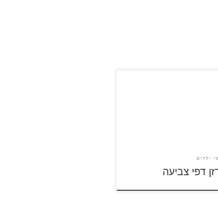
– סרטון לצפייה ישירה לחצו על
הצביעה של טרזן להגדלה
פסה
י ילדים
זן דפי צביעה