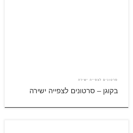
בקוגן – כנסו לדפי הצביעה סרטון בקוגן – הקרב האחרון סרטון
בקוגן – דן ודרגו עולמות הבקוגן מקבילים לכדור הארץ. העולמות
מורכבים משישה יסודות: אש, אדמה, אור, חושך, מים ואוויר. דן
הוא מנהיג חבורת הבקוגן שנלחמת על מנת להציל את כדור הארץ
מפני נאגה הרשע.
סרטונים לצפייה ישירה
בקוגן – סרטונים לצפייה ישירה