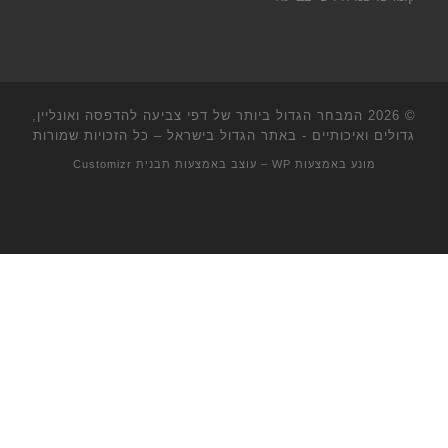
© 2026
המבחר הגדול ביותר של דפי צביעה להדפסה ואונליין,
גדולים ואיכותיים - באתר הגדול בישראל
– כל הזכויות שמורות
מונע באמצעות
WP
– עוצב באמצעות
תבנית Customizr