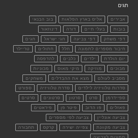
תגים
אבירים
אליס בארץ הפלאות
בוב הבנאי
בובות
בעלי חיים
דורה
דינוזאור
דפי משחק
דפי צביעה
חגי ישראל
חגים
חיבור מספרים לתמונה
חלל
חתולים
טריילר
יום הולדת
ילדים
כלבים
להדפסה
מבוכים
מוזיקה
מיקי מאוס
מכוניות
מסביב לעולם
מצא את ההבדלים
משחקים
סדרות טלוויזיה לילדים
סדרת טלוויזיה
ספורט
ספיידרמן
סרט
סרטון
סרטונים
סרטים
פאזלים
פו הדוב
פיטר פן
פיראטים
צביעה אונליין
צביעה לפי מספרים
צביעה מקוונת
צפייה ישירה
קרקס
תחבורה
תמונות לצביעה