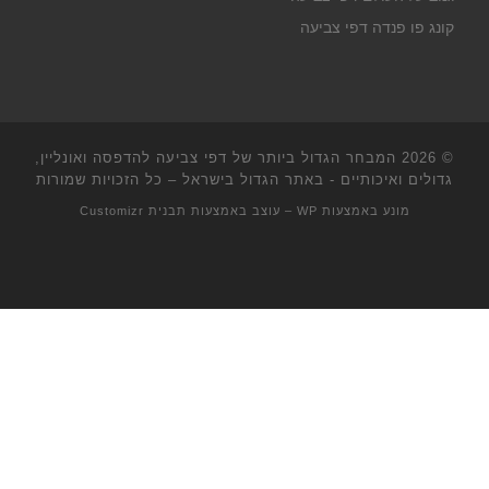
קונג פו פנדה דפי צביעה
© 2026
המבחר הגדול ביותר של דפי צביעה להדפסה ואונליין,
גדולים ואיכותיים - באתר הגדול בישראל
– כל הזכויות שמורות
מונע באמצעות
WP
– עוצב באמצעות
תבנית Customizr