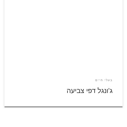
לחצו על דפי הצביעה בנושא הג'ונגל להגדלה ולהדפסה
בעלי חיים
ג'ונגל דפי צביעה