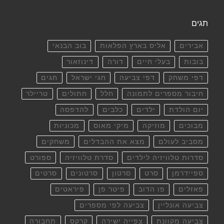
תגים
אבירים
אליס בארץ הפלאות
בוב הבנאי
בובות
בעלי חיים
דורה
דינוזאור
דפי משחק
דפי צביעה
חגי ישראל
חגים
חיבור מספרים לתמונה
חלל
חתולים
טריילר
יום הולדת
ילדים
כלבים
להדפסה
מבוכים
מוזיקה
מיקי מאוס
מכוניות
מסביב לעולם
מצא את ההבדלים
משחקים
סדרות טלוויזיה לילדים
סדרת טלוויזיה
ספורט
ספיידרמן
סרט
סרטון
סרטונים
סרטים
פאזלים
פו הדוב
פיטר פן
פיראטים
צביעה אונליין
צביעה לפי מספרים
צביעה מקוונת
צפייה ישירה
קרקס
תחבורה