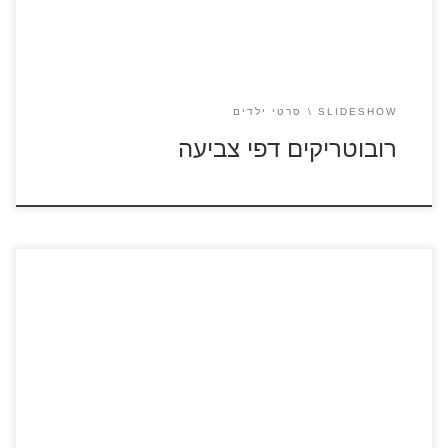
SLIDESHOW
סרטי ילדים
רובוטריקים דפי צביעה
לחצו על דפי צביעה מתוך הסרט פרדיננד להגדלה ולהדפסה צפו
בסרטונים לצפייה ישירה מתוך הסרט פרדיננד