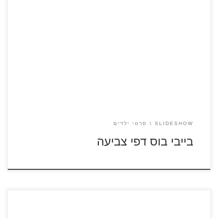
כנסו לסרטונים קצרים מתוך הסרט "בייבי בוס" לחצו על דפי
צביעה מתוך הסרט "בייבי בוס" להגדלה ולהדפסה
SLIDESHOW
סרטי ילדים
בייבי בוס דפי צביעה