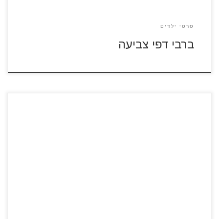
סרטי ילדים
ברבי דפי צביעה
לחצו על דפי הצביעה מתוך הסרט "פיטר ראביט" להגדלה
ולהדפסה צפו בסרטונים מתוך הסרט "פיטר ראביט"