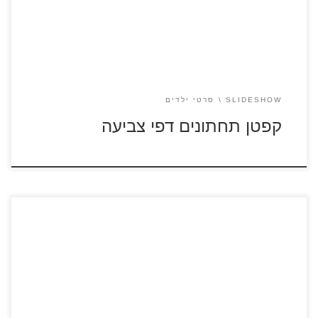
SLIDESHOW
סרטי ילדים
קפטן תחתונים דפי צביעה
לחצו על דפי הצביעה מתוך הסרט אימוג'י להגדלה ולהדפסה
אימוג'י – הסרט סרטונים לצפייה ישירה