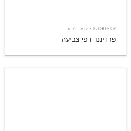
SLIDESHOW
סרטי ילדים
פרדיננד דפי צביעה
טרולים בחופשה – הסרט סרטון לצפייה ישירה טרולים