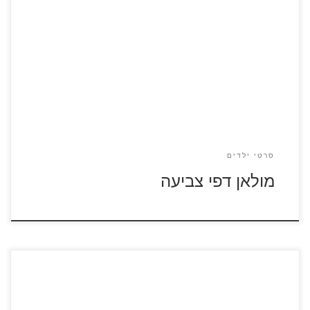
לחצו על דפי הצביעה של מולאן להגדלה ולהדפסה
סרטי ילדים
מולאן דפי צביעה