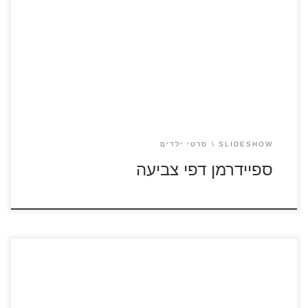
ספיידרמן השיבה הביתה – כנסו לסרטונים לצפייה ישירה לחצו על
דפי הצביעה של ספיידרמן להגדלה ולהדפסה
SLIDESHOW
סרטי ילדים
ספיידרמן דפי צביעה