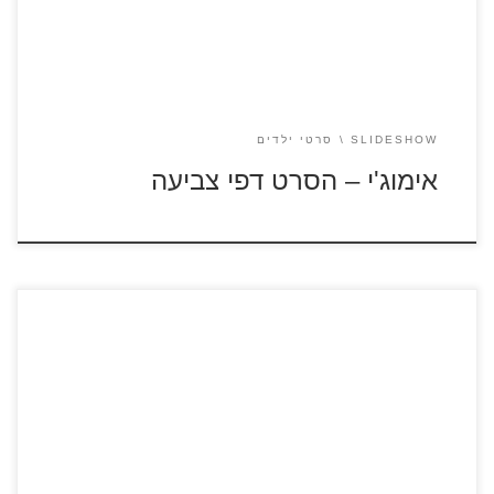
SLIDESHOW
סרטי ילדים
אימוג'י – הסרט דפי צביעה
"רובוטריקים: האביר האחרון" – סרטון לצפייה ישירה לחצו על דפי
הצביעה של הרובוטריקים להגדלה ולהדפסה