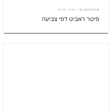
SLIDESHOW
סרטי ילדים
פיטר ראביט דפי צביעה
משפחה צביעה אונליין משפחה