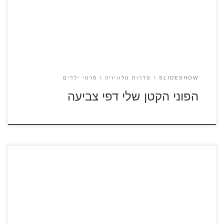
SLIDESHOW
סדרות טלוויזיה
סרטי ילדים
הפוני הקטן שלי דפי צביעה
לחצו על דפי צביעה מתוך הסרט "קפטן תחתונים" להגדלה
ולהדפסה כנסו לצפייה ישירה בסרטון "קפטן תחתונים"