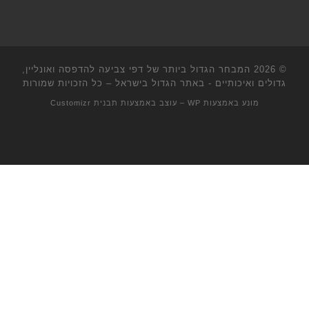
© 2026
המבחר הגדול ביותר של דפי צביעה להדפסה ואונליין,
גדולים ואיכותיים - באתר הגדול בישראל
– כל הזכויות שמורות
מונע באמצעות
WP
– עוצב באמצעות
תבנית Customizr