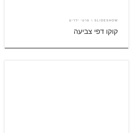
SLIDESHOW
סרטי ילדים
קוקו דפי צביעה
כנסו לסרטוני ברבי לחצו על דפי הצביעה של ברבי להגדלה
ולהדפסה
[…]