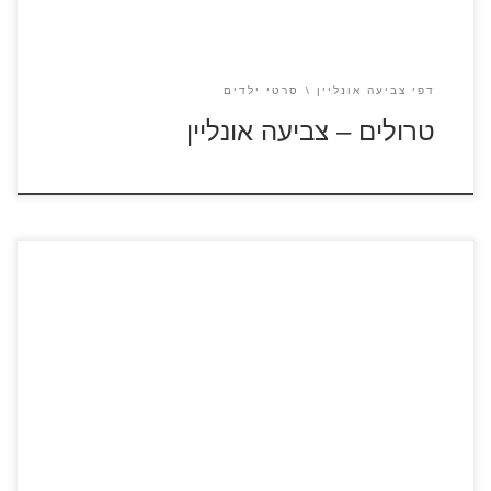
דפי צביעה אונליין
סרטי ילדים
טרולים – צביעה אונליין
לחצו על דפי צביעה מתוך הסרט "קוקו" להגדלה ולהדפסה צפו
בסרטון קצר מתוך הסרט "קוקו"