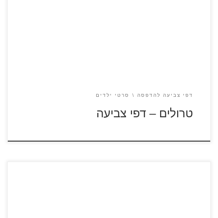
כנסו ל"טרולים" – סרטונים לצפייה ישירה לחצו על דפי הצביעה
מתוך הסרט "טרולים" להגדלה ולהדפסה
דפי צביעה להדפסה
סרטי ילדים
טרולים – דפי צביעה