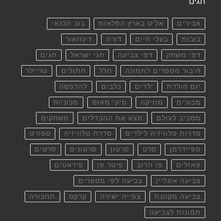
תגים
אבירים
אליס בארץ הפלאות
בוב הבנאי
בובות
בעלי חיים
דורה
דינוזאור
דפי משחק
דפי צביעה
חגי ישראל
חגים
חיבור מספרים לתמונה
חלל
חתולים
טריילר
יום הולדת
ילדים
כלבים
להדפסה
מבוכים
מוזיקה
מיקי מאוס
מכוניות
מסביב לעולם
מצא את ההבדלים
משחקים
סדרות טלוויזיה לילדים
סדרת טלוויזיה
ספורט
ספיידרמן
סרט
סרטון
סרטונים
סרטים
פאזלים
פו הדוב
פיטר פן
פיראטים
צביעה אונליין
צביעה לפי מספרים
צביעה מקוונת
צפייה ישירה
קרקס
תחבורה
תמונות לצביעה