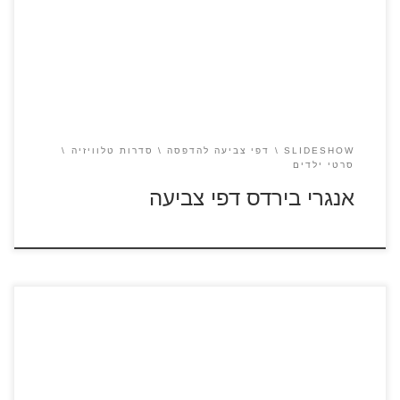
SLIDESHOW
דפי צביעה להדפסה
סדרות טלוויזיה
סרטי ילדים
אנגרי בירדס דפי צביעה
כנסו לסרטון קצר ומדובב מתוך הסרט "הדבורה מאיה: גביע