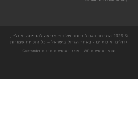
© 2026
המבחר הגדול ביותר של דפי צביעה להדפסה ואונליין,
גדולים ואיכותיים - באתר הגדול בישראל
– כל הזכויות שמורות
מונע באמצעות
WP
– עוצב באמצעות
תבנית Customizr