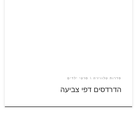
כנסו לסרט הדרדסים לחצו על דפי הצביעה של הדרדסים להגדלה
ולהדפסה
[…]
סדרות טלוויזיה
סרטי ילדים
הדרדסים דפי צביעה