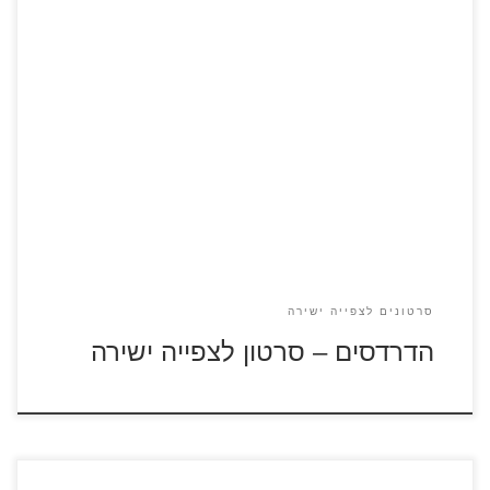
הסרט הדרדסים – כנסו לדפי הצביעה הדרדסים הם יצורים
קטנים וכחולים שחובשים כובעים לבנים. הם גרים בבתים
צבעוניים דמויי פטרייה בלב היער. בכפר קטן וקסום. גרגמל
המכשף הרשע רוצה ללכוד את הדרדסים ולהשתמש בהם ליצירת
זהב.
סרטונים לצפייה ישירה
הדרדסים – סרטון לצפייה ישירה