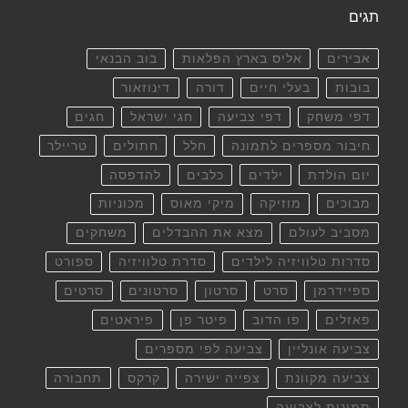
תגים
אבירים
אליס בארץ הפלאות
בוב הבנאי
בובות
בעלי חיים
דורה
דינוזאור
דפי משחק
דפי צביעה
חגי ישראל
חגים
חיבור מספרים לתמונה
חלל
חתולים
טריילר
יום הולדת
ילדים
כלבים
להדפסה
מבוכים
מוזיקה
מיקי מאוס
מכוניות
מסביב לעולם
מצא את ההבדלים
משחקים
סדרות טלוויזיה לילדים
סדרת טלוויזיה
ספורט
ספיידרמן
סרט
סרטון
סרטונים
סרטים
פאזלים
פו הדוב
פיטר פן
פיראטים
צביעה אונליין
צביעה לפי מספרים
צביעה מקוונת
צפייה ישירה
קרקס
תחבורה
תמונות לצביעה