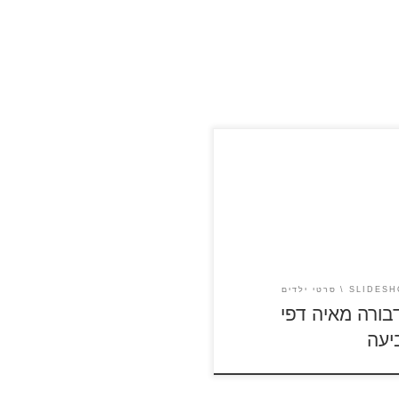
לסרטון קצר ומדובב מתוך הסרט
רה מאיה: גביע הדבש" לחצו על
הצביעה של הדבורה מאיה
לה ולהדפסה
SLIDES
סרטי ילדים
בורה מאיה דפי
יעה