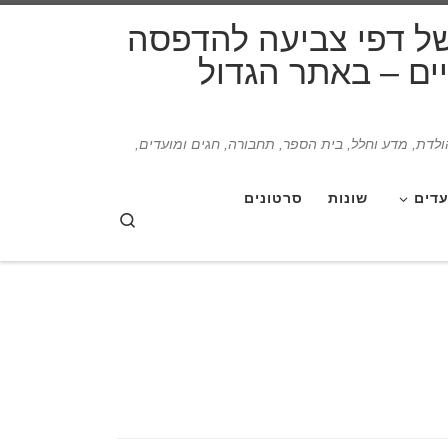
דלג לתוכן
של דפי צביעה להדפסה
תיים – באתר הגדול
הולדת, מדע וחלל, בית הספר, תחבורה, חגים ומועדים,
עדים
שונות
סרטונים
Search