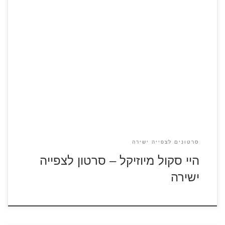
היי סקול מיוזיקל – כנסו לדפי הצביעה היי סקול מיוזיקל הוא סרט
מוזיקלי לנוער של חברת וולט דיסני. הסרט זכה להצלחה רבה
שכתוצאה ממנו יצאו סרטי המשך ועיבודים שונים, כולל מחזות
זמר ומופעים. העליליה מתרחשת בשנת הלימודים האחרונה בבית
הספר. התלמידים מבינים שבסוף השנה עליהם להיפרד כאשר כל
אחד […]
סרטונים לצפייה ישירה
היי סקול מיוזיקל – סרטון לצפייה
ישירה