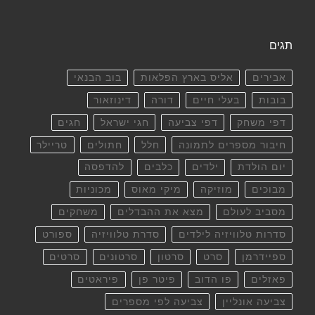
תגים
אבירים
אליס בארץ הפלאות
בוב הבנאי
בובות
בעלי חיים
דורה
דינוזאור
דפי משחק
דפי צביעה
חגי ישראל
חגים
חיבור מספרים לתמונה
חלל
חתולים
טריילר
יום הולדת
ילדים
כלבים
להדפסה
מבוכים
מוזיקה
מיקי מאוס
מכוניות
מסביב לעולם
מצא את ההבדלים
משחקים
סדרות טלוויזיה לילדים
סדרת טלוויזיה
ספורט
ספיידרמן
סרט
סרטון
סרטונים
סרטים
פאזלים
פו הדוב
פיטר פן
פיראטים
צביעה אונליין
צביעה לפי מספרים