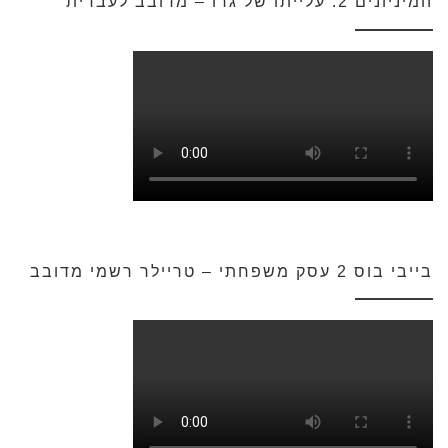
המיניונים 2: עלייתו של גרו – מדובב לעברית
בייבי בוס 2 עסק משפחתי – טריילר רשמי מדובב