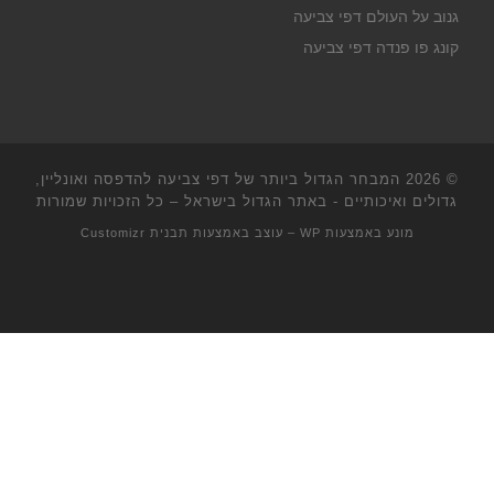
גנוב על העולם דפי צביעה
קונג פו פנדה דפי צביעה
© 2026
המבחר הגדול ביותר של דפי צביעה להדפסה ואונליין,
גדולים ואיכותיים - באתר הגדול בישראל
– כל הזכויות שמורות
מונע באמצעות
WP
– עוצב באמצעות
תבנית Customizr