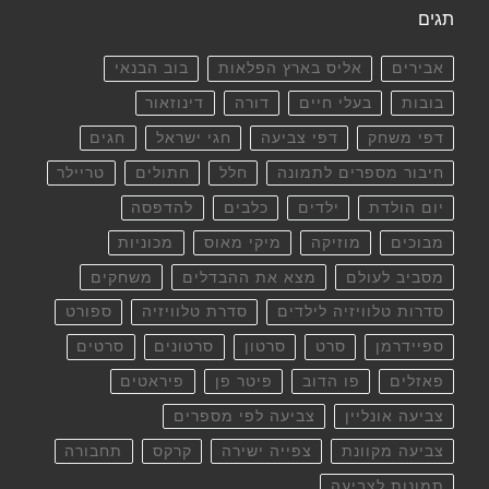
תגים
אבירים
אליס בארץ הפלאות
בוב הבנאי
בובות
בעלי חיים
דורה
דינוזאור
דפי משחק
דפי צביעה
חגי ישראל
חגים
חיבור מספרים לתמונה
חלל
חתולים
טריילר
יום הולדת
ילדים
כלבים
להדפסה
מבוכים
מוזיקה
מיקי מאוס
מכוניות
מסביב לעולם
מצא את ההבדלים
משחקים
סדרות טלוויזיה לילדים
סדרת טלוויזיה
ספורט
ספיידרמן
סרט
סרטון
סרטונים
סרטים
פאזלים
פו הדוב
פיטר פן
פיראטים
צביעה אונליין
צביעה לפי מספרים
צביעה מקוונת
צפייה ישירה
קרקס
תחבורה
תמונות לצביעה