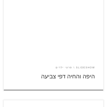
כנסו לסרטון "היפה והחיה" 2017 לחצו על דפי הצביעה של היפה
והחיה להגדלה ולהדפסה
SLIDESHOW
סרטי ילדים
היפה והחיה דפי צביעה