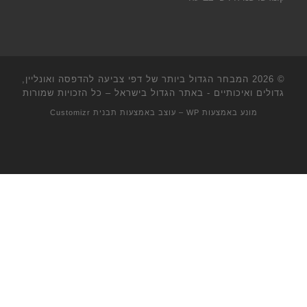
© 2026
המבחר הגדול ביותר של דפי צביעה להדפסה ואונליין,
גדולים ואיכותיים - באתר הגדול בישראל
– כל הזכויות שמורות
מונע באמצעות
WP
– עוצב באמצעות
תבנית Customizr