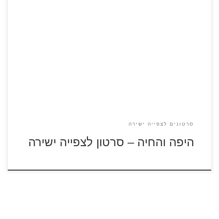
הסרט היפה והחיה – כנסו לדפי הצביעה קוסמת המחופשת
לאישה זקנה הופכת את הנסיך הצעיר לחיה מכוערת, ואת משרתיו
לרהיטים וחפצי בית אחרים. לאחר מספר שנים, אישה צעירה ויפה
בשם בל, שחיה בכפר צרפתי עם אביה מוריס, פוגשת בנסיבות
מוזרות את הנסיך שהפך לחיה. בין השניים מתפתח בהדרגה
סיפור אהבה. […]
סרטונים לצפייה ישירה
היפה והחיה – סרטון לצפייה ישירה