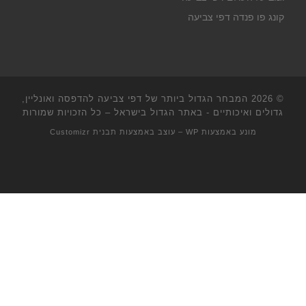
קונג פו פנדה דפי צביעה
© 2026
המבחר הגדול ביותר של דפי צביעה להדפסה ואונליין,
גדולים ואיכותיים - באתר הגדול בישראל
– כל הזכויות שמורות
מונע באמצעות
WP
– עוצב באמצעות
תבנית Customizr