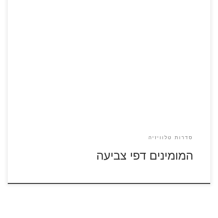
כנסו לדפי הצביעה של המומינים להדפסה ולהגדלה
סדרות טלוויזיה
המומינים דפי צביעה