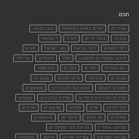
תגים
אבירים
אליס בארץ הפלאות
בוב הבנאי
בובות
בעלי חיים
דורה
דינוזאור
דפי משחק
דפי צביעה
חגי ישראל
חגים
חיבור מספרים לתמונה
חלל
חתולים
טריילר
יום הולדת
ילדים
כלבים
להדפסה
מבוכים
מוזיקה
מיקי מאוס
מכוניות
מסביב לעולם
מצא את ההבדלים
משחקים
סדרות טלוויזיה לילדים
סדרת טלוויזיה
ספורט
ספיידרמן
סרט
סרטון
סרטונים
סרטים
פאזלים
פו הדוב
פיטר פן
פיראטים
צביעה אונליין
צביעה לפי מספרים
צביעה מקוונת
צפייה ישירה
קרקס
תחבורה