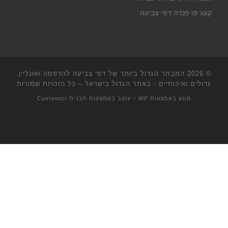
קונג פו פנדה דפי צביעה
© 2026
המבחר הגדול ביותר של דפי צביעה להדפסה ואונליין,
גדולים ואיכותיים - באתר הגדול בישראל
– כל הזכויות שמורות
מונע באמצעות
WP
– עוצב באמצעות
תבנית Customizr