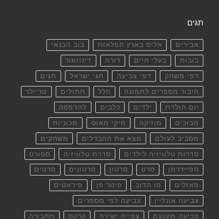
תגים
אבירים
אליס בארץ הפלאות
בוב הבנאי
בובות
בעלי חיים
דורה
דינוזאור
דפי משחק
דפי צביעה
חגי ישראל
חגים
חיבור מספרים לתמונה
חלל
חתולים
טריילר
יום הולדת
ילדים
כלבים
להדפסה
מבוכים
מוזיקה
מיקי מאוס
מכוניות
מסביב לעולם
מצא את ההבדלים
משחקים
סדרות טלוויזיה לילדים
סדרת טלוויזיה
ספורט
ספיידרמן
סרט
סרטון
סרטונים
סרטים
פאזלים
פו הדוב
פיטר פן
פיראטים
צביעה אונליין
צביעה לפי מספרים
צביעה מקוונת
צפייה ישירה
קרקס
תחבורה