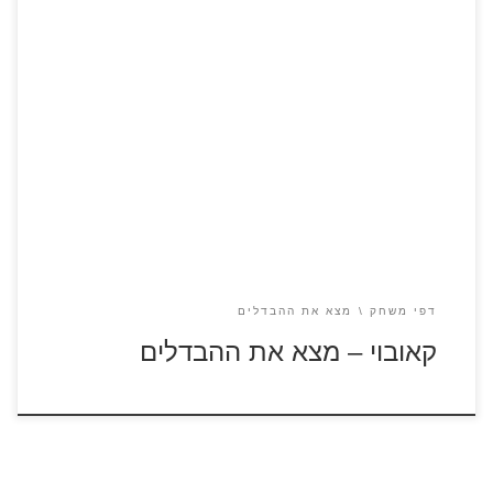
לחצו על דפי ההבדלים להגדלה ולהדפסה כנסו לדפי צביעה
קאובוי
דפי משחק
מצא את ההבדלים
קאובוי – מצא את ההבדלים