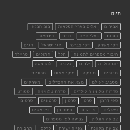
תגים
אבירים
אליס בארץ הפלאות
בוב הבנאי
בובות
בעלי חיים
דורה
דינוזאור
דפי משחק
דפי צביעה
חגי ישראל
חגים
חיבור מספרים לתמונה
חלל
חתולים
טריילר
יום הולדת
ילדים
כלבים
להדפסה
מבוכים
מוזיקה
מיקי מאוס
מכוניות
מסביב לעולם
מצא את ההבדלים
משחקים
סדרות טלוויזיה לילדים
סדרת טלוויזיה
ספורט
ספיידרמן
סרט
סרטון
סרטונים
סרטים
פאזלים
פו הדוב
פיטר פן
פיראטים
צביעה אונליין
צביעה לפי מספרים
צביעה מקוונת
צפייה ישירה
קרקס
תחבורה