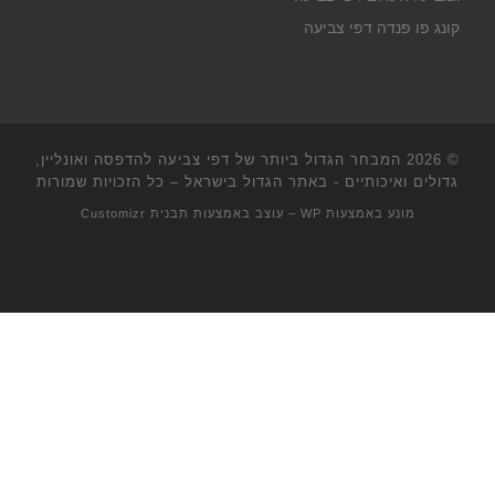
קונג פו פנדה דפי צביעה
© 2026
המבחר הגדול ביותר של דפי צביעה להדפסה ואונליין,
גדולים ואיכותיים - באתר הגדול בישראל
– כל הזכויות שמורות
מונע באמצעות
WP
– עוצב באמצעות
תבנית Customizr