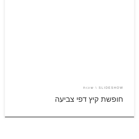
לחצו על דפי הצביעה לחופשת הקיץ להגדלה ולהדפסה
SLIDESHOW
שונות
חופשת קיץ דפי צביעה