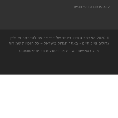
קונג פו פנדה דפי צביעה
© 2026
המבחר הגדול ביותר של דפי צביעה להדפסה ואונליין,
גדולים ואיכותיים - באתר הגדול בישראל
– כל הזכויות שמורות
מונע באמצעות
WP
– עוצב באמצעות
תבנית Customizr