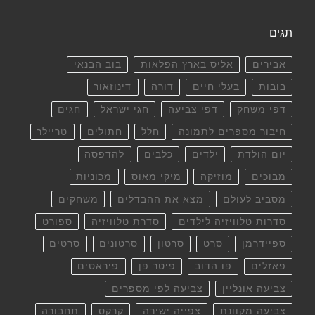
תגים
אבירים
אליס בארץ הפלאות
בוב הבנאי
בובות
בעלי חיים
דורה
דינוזאור
דפי משחק
דפי צביעה
חגי ישראל
חגים
חיבור מספרים לתמונה
חלל
חתולים
טריילר
יום הולדת
ילדים
כלבים
להדפסה
מבוכים
מוזיקה
מיקי מאוס
מכוניות
מסביב לעולם
מצא את ההבדלים
משחקים
סדרות טלוויזיה לילדים
סדרת טלוויזיה
ספורט
ספיידרמן
סרט
סרטון
סרטונים
סרטים
פאזלים
פו הדוב
פיטר פן
פיראטים
צביעה אונליין
צביעה לפי מספרים
צביעה מקוונת
צפייה ישירה
קרקס
תחבורה