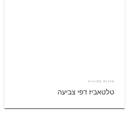
כנסו לסרטוני הטלטאביז לחצו על דפי הצביעה של הטלטאביז
להגדלה ולהדפסה
סדרות טלוויזיה
טלטאביז דפי צביעה