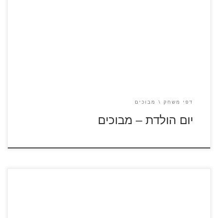
לחץ על דפי המבוכים להגדלה ולהדפסה כנסו לדפי צביעה יום
הולדת
דפי משחק
מבוכים
יום הולדת – מבוכים