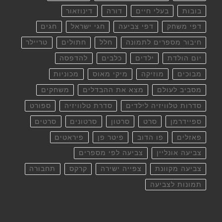
בובות
בעלי חיים
דורה
דינוזאור
דפי משחק
דפי צביעה
חגי ישראל
חגים
חיבור מספרים לתמונה
חלל
חתולים
טריילר
יום הולדת
ילדים
כלבים
להדפסה
מבוכים
מוזיקה
מיקי מאוס
מכוניות
מסביב לעולם
מצא את ההבדלים
משחקים
סדרות טלוויזיה לילדים
סדרת טלוויזיה
ספורט
ספיידרמן
סרט
סרטון
סרטונים
סרטים
פאזלים
פו הדוב
פיטר פן
פיראטים
צביעה אונליין
צביעה לפי מספרים
צביעה מקוונת
צפייה ישירה
קרקס
תחבורה
תמונות לצביעה