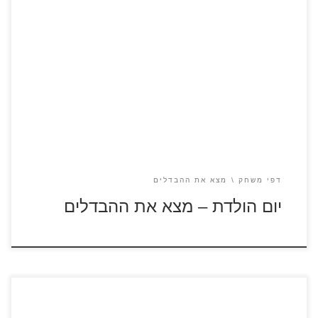
לחצו על דפי ההבדלים להגדלה ולהדפסה כנסו לדפי צביעה ליום
הולדת
דפי משחק
מצא את ההבדלים
יום הולדת – מצא את ההבדלים