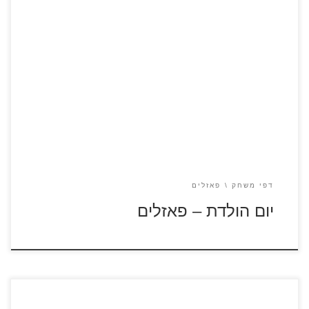
לחצו על דפי הפאזלים להגדלה ולהדפסה כנסו לדפי צביעה ליום
הולדת
דפי משחק
פאזלים
יום הולדת – פאזלים