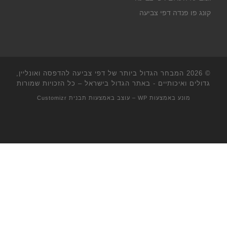
קונג פו פנדה דפי צביעה
© 2026
המבחר הגדול ביותר של דפי צביעה להדפסה ואונליין,
גדולים ואיכותיים - באתר הגדול בישראל
– כל הזכויות שמורות
מונע באמצעות
WP
– עוצב באמצעות
תבנית Customizr