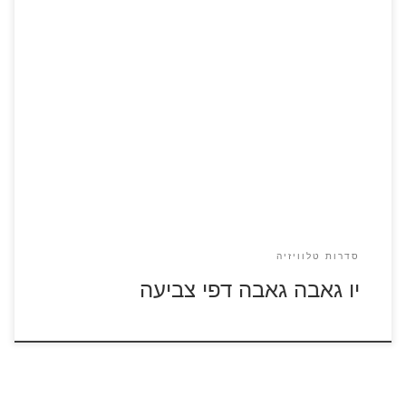
לחצו על דפי הצביעה של הסדרה יו גאבה גאבה להגדלה
ולהדפסה
סדרות טלוויזיה
יו גאבה גאבה דפי צביעה