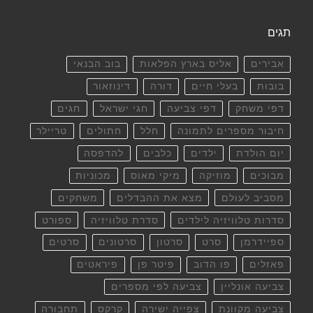
תגים
אבירים
אליס בארץ הפלאות
בוב הבנאי
בובות
בעלי חיים
דורה
דינוזאור
דפי משחק
דפי צביעה
חגי ישראל
חגים
חיבור מספרים לתמונה
חלל
חתולים
טריילר
יום הולדת
ילדים
כלבים
להדפסה
מבוכים
מוזיקה
מיקי מאוס
מכוניות
מסביב לעולם
מצא את ההבדלים
משחקים
סדרות טלוויזיה לילדים
סדרת טלוויזיה
ספורט
ספיידרמן
סרט
סרטון
סרטונים
סרטים
פאזלים
פו הדוב
פיטר פן
פיראטים
צביעה אונליין
צביעה לפי מספרים
צביעה מקוונת
צפייה ישירה
קרקס
תחבורה