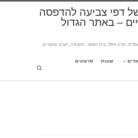
דלג לתוכן
של דפי צביעה להדפסה
תיים – באתר הגדול
הולדת, מדע וחלל, בית הספר, תחבורה, חגים ומועדים,
עדים
שונות
סרטונים
Search