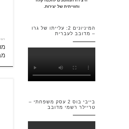
היצירה המוזמנים להכנה קלה
לחץ 
וחווייתית של יצירות.
ולהד
את נ
המיניונים 2: עלייתו של גרו
– מדובב לעברית
דפי
מו
מב
לחץ 
בייבי בוס 2 עסק משפחתי –
ולהדפ
טריילר רשמי מדובב