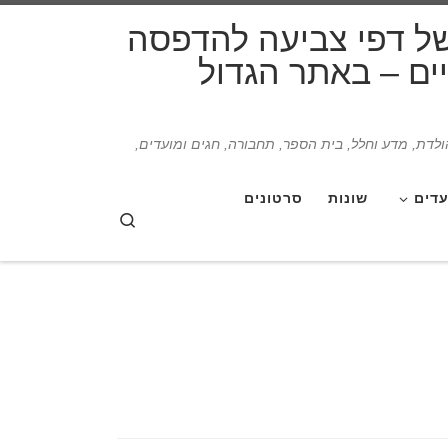
דלג לתוכן
של דפי צביעה להדפסה
תיים – באתר הגדול
הולדת, מדע וחלל, בית הספר, תחבורה, חגים ומועדים,
עדים
שונות
סרטונים
Search