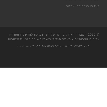
קונג פו פנדה דפי צביעה
© 2026
המבחר הגדול ביותר של דפי צביעה להדפסה ואונליין,
גדולים ואיכותיים - באתר הגדול בישראל
– כל הזכויות שמורות
מונע באמצעות
WP
– עוצב באמצעות
תבנית Customizr