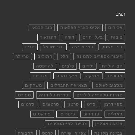
תגים
אבירים
אליס בארץ הפלאות
בוב הבנאי
בובות
בעלי חיים
דורה
דינוזאור
דפי משחק
דפי צביעה
חגי ישראל
חגים
חיבור מספרים לתמונה
חלל
חתולים
טריילר
יום הולדת
ילדים
כלבים
להדפסה
מבוכים
מוזיקה
מיקי מאוס
מכוניות
מסביב לעולם
מצא את ההבדלים
משחקים
סדרות טלוויזיה לילדים
סדרת טלוויזיה
ספורט
ספיידרמן
סרט
סרטון
סרטונים
סרטים
פאזלים
פו הדוב
פיטר פן
פיראטים
צביעה אונליין
צביעה לפי מספרים
צביעה מקוונת
צפייה ישירה
קרקס
תחבורה