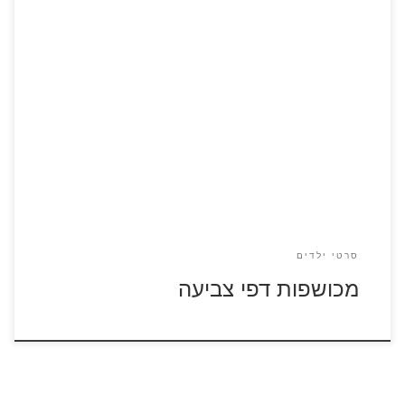
לחצו על דפי הצביעה של מכושפות להגדלה ולהדפסה
סרטי ילדים
מכושפות דפי צביעה