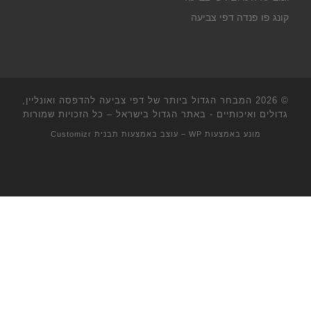
קונג פו פנדה דפי צביעה
© 2026
המבחר הגדול ביותר של דפי צביעה להדפסה ואונליין,
גדולים ואיכותיים - באתר הגדול בישראל
– כל הזכויות שמורות
מונע באמצעות
WP
– עוצב באמצעות
תבנית Customizr