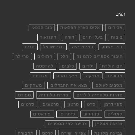
תגים
אבירים
אליס בארץ הפלאות
בוב הבנאי
בובות
בעלי חיים
דורה
דינוזאור
דפי משחק
דפי צביעה
חגי ישראל
חגים
חיבור מספרים לתמונה
חלל
חתולים
טריילר
יום הולדת
ילדים
כלבים
להדפסה
מבוכים
מוזיקה
מיקי מאוס
מכוניות
מסביב לעולם
מצא את ההבדלים
משחקים
סדרות טלוויזיה לילדים
סדרת טלוויזיה
ספורט
ספיידרמן
סרט
סרטון
סרטונים
סרטים
פאזלים
פו הדוב
פיטר פן
פיראטים
צביעה אונליין
צביעה לפי מספרים
צביעה מקוונת
צפייה ישירה
קרקס
תחבורה