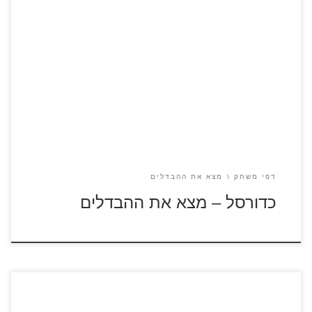
לחצו על דפי ההבדלים להגדלה ולהדפסה כנסו לדפי צביעה
ספורט
דפי משחק
מצא את ההבדלים
כדורסל – מצא את ההבדלים