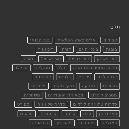
תגים
אבירים
אליס בארץ הפלאות
בוב הבנאי
בובות
בעלי חיים
דורה
דינוזאור
דפי משחק
דפי צביעה
חגי ישראל
חגים
חיבור מספרים לתמונה
חלל
חתולים
טריילר
יום הולדת
ילדים
כלבים
להדפסה
מבוכים
מוזיקה
מיקי מאוס
מכוניות
מסביב לעולם
מצא את ההבדלים
משחקים
סדרות טלוויזיה לילדים
סדרת טלוויזיה
ספורט
ספיידרמן
סרט
סרטון
סרטונים
סרטים
פאזלים
פו הדוב
פיטר פן
פיראטים