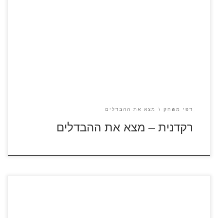
לחצו על דפי ההבדלים להגדלה ולהדפסה
דפי משחק
מצא את ההבדלים
רקדנית – מצא את ההבדלים