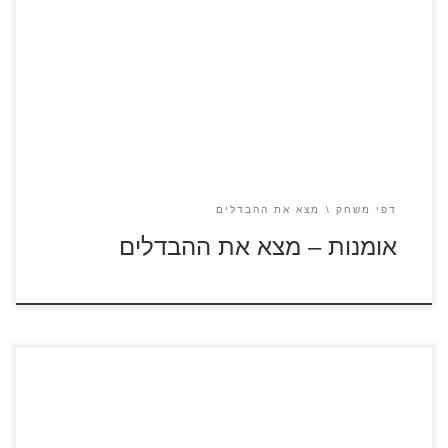
לחצו על דפי ההבדלים להגדלה ולהדפסה כנסו לדפי צביעה
אומנות
דפי משחק
מצא את ההבדלים
אומנות – מצא את ההבדלים