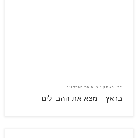
כנסו לסרטון בראץ לחצו על דפי ההבדלים להגדלה ולהדפסה כנסו
לדפי צביעה בראץ כנסו לדפי צביעה בובות
דפי משחק
מצא את ההבדלים
בראץ – מצא את ההבדלים