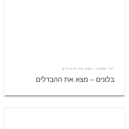
לחצו על דפי ההבדלים להגדלה ולהדפסה כנסו לדפי צביעה
בלונים
דפי משחק
מצא את ההבדלים
בלונים – מצא את ההבדלים