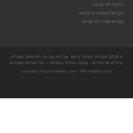
כדורגל דפי צביעה
גנוב על העולם דפי צביעה
קונג פו פנדה דפי צביעה
© 2026
המבחר הגדול ביותר של דפי צביעה להדפסה ואונליין,
גדולים ואיכותיים - באתר הגדול בישראל
– כל הזכויות שמורות
מונע באמצעות
WP
– עוצב באמצעות
תבנית Customizr