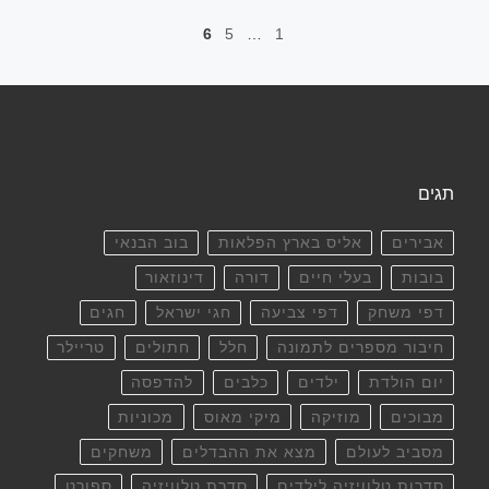
6
5
…
1
תגים
אבירים
אליס בארץ הפלאות
בוב הבנאי
בובות
בעלי חיים
דורה
דינוזאור
דפי משחק
דפי צביעה
חגי ישראל
חגים
חיבור מספרים לתמונה
חלל
חתולים
טריילר
יום הולדת
ילדים
כלבים
להדפסה
מבוכים
מוזיקה
מיקי מאוס
מכוניות
מסביב לעולם
מצא את ההבדלים
משחקים
סדרות טלוויזיה לילדים
סדרת טלוויזיה
ספורט