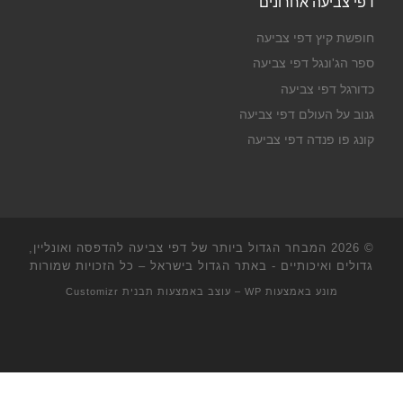
דפי צביעה אחרונים
חופשת קיץ דפי צביעה
ספר הג'ונגל דפי צביעה
כדורגל דפי צביעה
גנוב על העולם דפי צביעה
קונג פו פנדה דפי צביעה
© 2026
המבחר הגדול ביותר של דפי צביעה להדפסה ואונליין,
גדולים ואיכותיים - באתר הגדול בישראל
– כל הזכויות שמורות
מונע באמצעות
WP
– עוצב באמצעות
תבנית Customizr