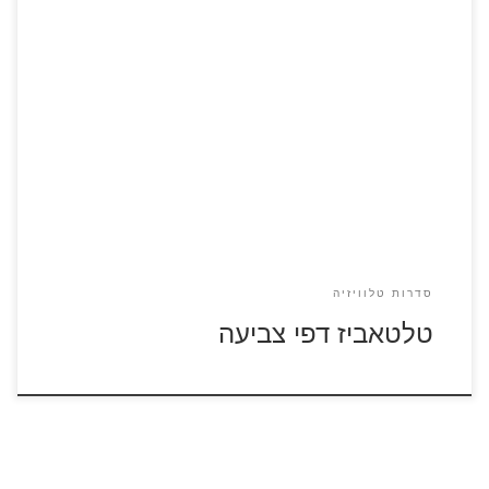
כנסו לסרטוני הטלטאביז לחצו על דפי הצביעה של הטלטאביז
להגדלה ולהדפסה
סדרות טלוויזיה
טלטאביז דפי צביעה