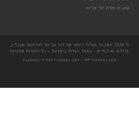
קונג פו פנדה דפי צביעה
© 2026
המבחר הגדול ביותר של דפי צביעה להדפסה ואונליין,
גדולים ואיכותיים - באתר הגדול בישראל
– כל הזכויות שמורות
מונע באמצעות
WP
– עוצב באמצעות
תבנית Customizr