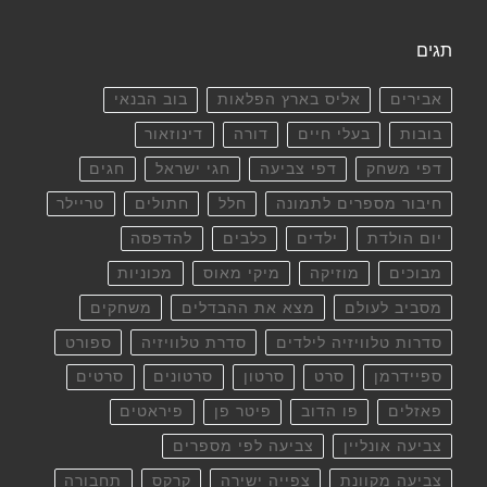
תגים
אבירים
אליס בארץ הפלאות
בוב הבנאי
בובות
בעלי חיים
דורה
דינוזאור
דפי משחק
דפי צביעה
חגי ישראל
חגים
חיבור מספרים לתמונה
חלל
חתולים
טריילר
יום הולדת
ילדים
כלבים
להדפסה
מבוכים
מוזיקה
מיקי מאוס
מכוניות
מסביב לעולם
מצא את ההבדלים
משחקים
סדרות טלוויזיה לילדים
סדרת טלוויזיה
ספורט
ספיידרמן
סרט
סרטון
סרטונים
סרטים
פאזלים
פו הדוב
פיטר פן
פיראטים
צביעה אונליין
צביעה לפי מספרים
צביעה מקוונת
צפייה ישירה
קרקס
תחבורה