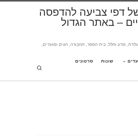
דלג לתוכן
של דפי צביעה להדפסה
תיים – באתר הגדול
הולדת, מדע וחלל, בית הספר, תחבורה, חגים ומועדים,
עדים
שונות
סרטונים
Search