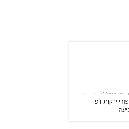
על דפי הצביעה של סיפורי
ת להגדלה ולהדפסה
 אפייה ובישול
סרטי ילדים
פורי ירקות דפי
יעה