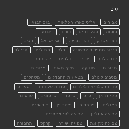
תגים
אבירים
אליס בארץ הפלאות
בוב הבנאי
בובות
בעלי חיים
דורה
דינוזאור
דפי משחק
דפי צביעה
חגי ישראל
חגים
חיבור מספרים לתמונה
חלל
חתולים
טריילר
יום הולדת
ילדים
כלבים
להדפסה
מבוכים
מוזיקה
מיקי מאוס
מכוניות
מסביב לעולם
מצא את ההבדלים
משחקים
סדרות טלוויזיה לילדים
סדרת טלוויזיה
ספורט
ספיידרמן
סרט
סרטון
סרטונים
סרטים
פאזלים
פו הדוב
פיטר פן
פיראטים
צביעה אונליין
צביעה לפי מספרים
צביעה מקוונת
צפייה ישירה
קרקס
תחבורה