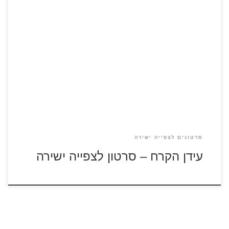
הסרט עידן הקרח – כנסו לדפי הצביעה בעידן הקרח כל החיות
נודדות דרומה לאזורים החמים יותר. אל הממותה שמשתרך
מאחור נצמד עצלן בשם סיד. במהלך המסע השניים מוצאים
תינוק אנושי ומחליטים להחזיר אותו לשבט בני האדם.
סרטונים לצפייה ישירה
עידן הקרח – סרטון לצפייה ישירה