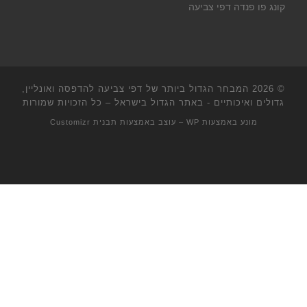
קונג פו פנדה דפי צביעה
© 2026
המבחר הגדול ביותר של דפי צביעה להדפסה ואונליין,
גדולים ואיכותיים - באתר הגדול בישראל
– כל הזכויות שמורות
מונע באמצעות
WP
– עוצב באמצעות
תבנית Customizr