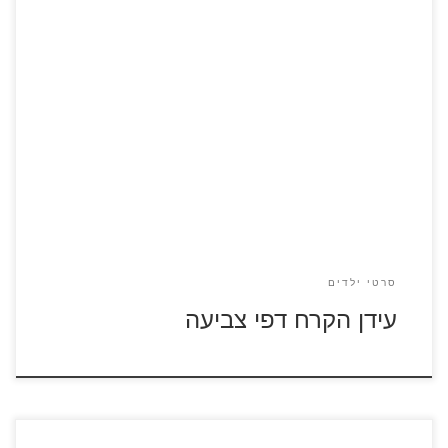
כנסו לסרטון עידן הקרח לחץ על דפי הצביעה של עידן הקרח
להגדלה ולהדפסה
סרטי ילדים
עידן הקרח דפי צביעה